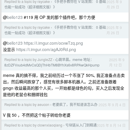
Replied to a topic by raycake
《手把手教你在 V 站发图： 0 基础
2025 年 9
›
月 26 日
也能一贴成功（超详细图文版）》
@
bello123
#119 用 OP 发的那个插件吧，那个方便
Replied to a topic by raycake
《手把手教你在 V 站发图： 0 基础
2025 年 9
›
月 26 日
也能一贴成功（超详细图文版）》
@
bello123
https://i.imgur.com/ocvwTzq.png
没显示
https://i.imgur.com/agAJ0Rd.png
Replied to a topic by JungleZZ
心跳早晨。meme 地址：
2025 年 9
›
月 12 日
8zDZFVxub4dMvCsQDjThHbTM8BYhXs6v8RPAwQkHpump
meme 真的搞不得，我之前经历过一个币涨了 50%, 我正准备点击卖
出，然后瞬间跌穿了，感觉有很多脚本机器人。之前还准备跟着
gmgn 收益最高的那个人买，一开始都是绿色的勾，买入之后发现全
是他的老鼠仓和捆绑钱包
Replied to a topic by aeucon
老婆疯了，我不知道该怎么办
2025 年 9 月 4 日
›
V 我 50 ，不然把这个帖子转给你老婆
Replied to a topic by clownxiaoqiang
亏块链从入门到精通
2025 年 8 月 14 日
›