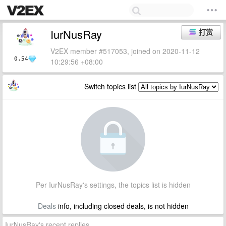
IurNusRay
打赏
V2EX member #517053, joined on 2020-11-12
0.54
10:29:56 +08:00
Switch topics list
Per IurNusRay's settings, the topics list is hidden
Deals
info, including closed deals, is not hidden
IurNusRay's recent replies