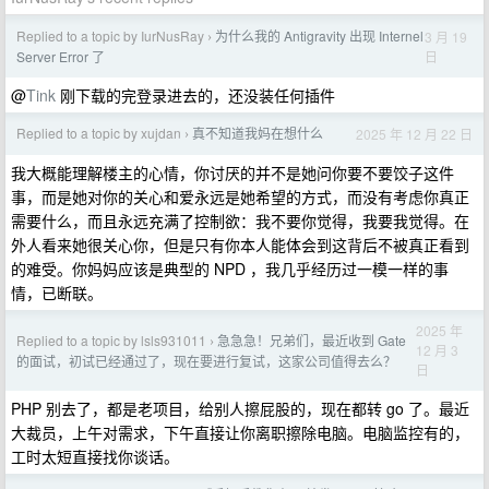
Replied to a topic by IurNusRay
为什么我的 Antigravity 出现 Internel
3 月 19
›
日
Server Error 了
@
Tink
刚下载的完登录进去的，还没装任何插件
Replied to a topic by xujdan
真不知道我妈在想什么
2025 年 12 月 22 日
›
我大概能理解楼主的心情，你讨厌的并不是她问你要不要饺子这件
事，而是她对你的关心和爱永远是她希望的方式，而没有考虑你真正
需要什么，而且永远充满了控制欲：我不要你觉得，我要我觉得。在
外人看来她很关心你，但是只有你本人能体会到这背后不被真正看到
的难受。你妈妈应该是典型的 NPD ，我几乎经历过一模一样的事
情，已断联。
2025 年
Replied to a topic by lsls931011
急急急！兄弟们，最近收到 Gate
›
12 月 3
的面试，初试已经通过了，现在要进行复试，这家公司值得去么？
日
PHP 别去了，都是老项目，给别人擦屁股的，现在都转 go 了。最近
大裁员，上午对需求，下午直接让你离职擦除电脑。电脑监控有的，
工时太短直接找你谈话。