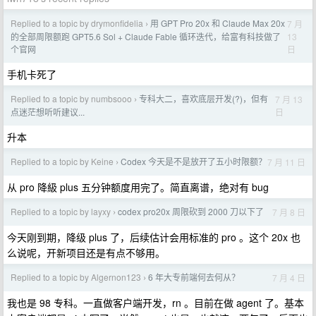
Replied to a topic by drymonfidelia
用 GPT Pro 20x 和 Claude Max 20x
7 月
›
13
的全部周限额跑 GPT5.6 Sol + Claude Fable 循环迭代，给富有科技做了
日
个官网
手机卡死了
Replied to a topic by numbsooo
专科大二，喜欢底层开发(?)，但有
7 月 13
›
日
点迷茫想听听建议...
升本
Replied to a topic by Keine
Codex 今天是不是放开了五小时限额？
7 月 11 日
›
从 pro 降級 plus 五分钟额度用完了。简直离谱，绝对有 bug
Replied to a topic by layxy
codex pro20x 周限砍到 2000 刀以下了
7 月 8 日
›
今天刚到期，降级 plus 了，后续估计会用标准的 pro 。这个 20x 也
么说呢，开新项目还是有点不够用。
Replied to a topic by Algernon123
6 年大专前端何去何从？
7 月 4 日
›
我也是 98 专科。一直做客户端开发，rn 。目前在做 agent 了。基本