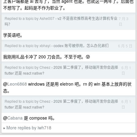
上客户端都是 ai 去写了，当然 agent 也是。也就这一两年了。后面也
不想写了。起码是不作为职业了。
Replied to a topic by Ashe007
v2 不是喜欢推荐高考生选计算机专业
7 月 3
›
日
吗？
学英语吧。
Replied to a topic by xbhayi
codex 账号被停用，怎么办兄弟们
6 月 5 日
›
我刚用礼品卡冲了 200 刀会员。不至于吧。😰
Replied to a topic by Cheez
2026 第二季度了，移动端开发你会选择
6 月 1
›
日
flutter 还是 react native?
@
Leon6868
windows 还是用 eletron 吧。rn 的 win 基本上放弃的状
态。
Replied to a topic by Cheez
2026 第二季度了，移动端开发你会选择
6 月 1
›
日
flutter 还是 react native?
@
Cabana
是 compose 吗。
More replies by iwh718
»