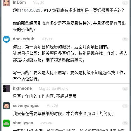
InDom
May 26
31
@
h1104350235
#10 你到底有多少优势是一页纸都写不完的?
你的那些经历到底有多少是不重复且独特的, 并且还都是有写出
来的价值的?
dockerhub
May 26
32
海投：第一页项目和经历的概况，后面几页项目细节。
针对目标公司：相关项目多写细节，特别是现在找工作难，招人
都是尽可能匹配，细节越多匹配度越高。
写一页的：要么是大佬不屑写，要么是初级不知道怎么找工作，
有个坑位就行。
hxtheone
May 26 via iPhone
33
只写五年内的工作内容, 不超过两页
sevenyangcc
May 26
34
我只有在需要草稿纸的时候，才会去拿 2 页以上的简历。
shmilyyan
May 26
35
一般就 1~2 页吧，还是单面打印的。多了说实话换位思考下你