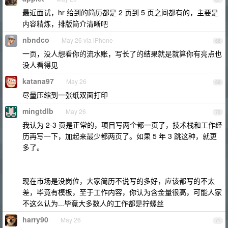
最近面试，hr 给到的简历都是 2 页到 5 页之间都有的，主要是
内容精炼，排版简介清晰吧
nbndco
May 26 via iPhone
68
一页，没人想看你的流水账，写长了的结果就是就算你有亮点也
没人看得见
katana97
May 26
69
尽量压缩到一张纸双面打印
mingtdlb
May 26
70
我认为 2-3 页是正常的，项目写两个都一页了，技术栈和工作经
历再写一下，加起来最少都两页了。如果 5 年 3 跳这种，就更
多了。
现在市场是没岗位，大家简历不说写的多好，应该都写的不太
差，毕竟有模板，至于工作内容，你认为含金量很高，可能人家
不这么认为...毕竟大多数人的工作都是拧螺丝
harry90
May 26
71