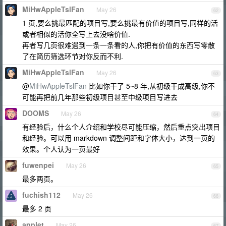
MiHwAppleTslFan
May 26
62
1 页,要么挑最匹配的项目写,要么挑最有价值的项目写,同样的活
或者相似的活你全写上去没啥价值.
再者写几页很难遇到一条一条看的人,你把有价值的东西写零散
了在简历筛选环节对你反而不利.
MiHwAppleTslFan
May 26
63
@
MiHwAppleTslFan
比如你干了 5~8 年,从初级干成高级,你不
可能再把前几年那些初级项目甚至中级项目写进去
DOOMS
May 26
64
有经验后，什么个人介绍和学校尽可能压缩，然后重点突出项目
和经验。可以用 markdown 调整间距和字体大小，达到一页的
效果。个人认为一页最好
fuwenpei
May 26
65
最多两页。
fuchish112
May 26
66
最多 2 页
applet
May 26
67