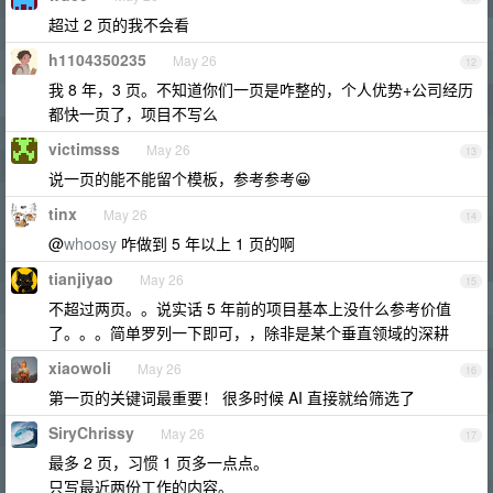
超过 2 页的我不会看
h1104350235
May 26
12
我 8 年，3 页。不知道你们一页是咋整的，个人优势+公司经历
都快一页了，项目不写么
victimsss
May 26
13
说一页的能不能留个模板，参考参考😀
tinx
May 26
14
@
whoosy
咋做到 5 年以上 1 页的啊
tianjiyao
May 26
15
不超过两页。。说实话 5 年前的项目基本上没什么参考价值
了。。。简单罗列一下即可，，除非是某个垂直领域的深耕
xiaowoli
May 26
16
第一页的关键词最重要！ 很多时候 AI 直接就给筛选了
SiryChrissy
May 26
17
最多 2 页，习惯 1 页多一点点。
只写最近两份工作的内容。