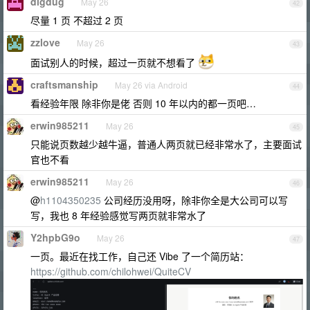
digdug
May 26
42
尽量 1 页 不超过 2 页
zzlove
May 26
43
面试别人的时候，超过一页就不想看了
craftsmanship
May 26 via Android
44
看经验年限 除非你是佬 否则 10 年以内的都一页吧…
erwin985211
May 26
45
只能说页数越少越牛逼，普通人两页就已经非常水了，主要面试
官也不看
erwin985211
May 26
46
@
h1104350235
公司经历没用呀，除非你全是大公司可以写
写，我也 8 年经验感觉写两页就非常水了
Y2hpbG9o
May 26
47
一页。最近在找工作，自己还 Vibe 了一个简历站：
https://github.com/chilohwei/QuiteCV