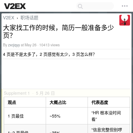
V2EX
职场话题
›
大家找工作的时候，简历一般准备多少
页？
By
zxcjqyy
at May 26 · 10413 views
4 页是不是太多了，2 页感觉有太少，3 页怎么样？
Supplement 1 · 5 月 26 日
观点
大概占比
代表态度
“HR 根本没时间
1 页最佳
~55%
看”
“信息完整但别啰
1~2 页最佳
~35%