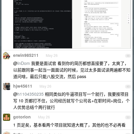
erwin985211
May 26
48
@
InDom
我要是面试官 看到你的简历都想直接要了，太爽了，
以前跟同事一起当一面面试的时候，见过太多面试读两遍都不知
道问啥，最后只能八股交流，然后 pass
hjw45611
May 26
49
@
h1104350235
相同类似的牛逼项目写一个就行，我要按项目
写 10 页都打不住，公司经历就写个公司名+在职时间+岗位，个
人优势总结个两行就行
gotorion
May 26
50
1 页足矣，基本看两个项目就知道大概了，其他的也不必再看