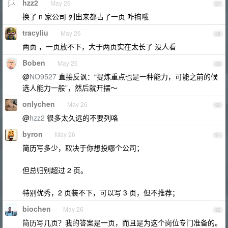
hzz2
May 26
87
换了 n 家公司 列出来都占了一页 咋搞哦
tracyliu
May 26
88
两页 ，一页放不下，大于两页实在太长了 没人看
Boben
May 26
89
@
NO9527
直接反讽：“提炼重点也是一种能力，可能之前的候
选人能力一般”，然后就开摆～
onlychen
May 26
90
@
hzz2
很多太久远的不要列咯
byron
May 26
91
简历写多少，取决于你想投哪个公司；
但总归别超过 2 页。
特别优秀，2 页装不下，可以写 3 页，但不推荐；
biochen
May 26
92
简历写几页？我的答案是一页，而且是为这个岗位专门准备的。