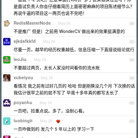
是面试负责人你会仔细看简历上面密密麻麻的项目陈述细节么？
再说牛逼的项目这一两页也说不完吧！
RedisMasterNode
May 26
36
不是推广 但是）之前用 WonderCV 做出来的效果挺满意的
sjkdsfkkfd
May 26
37
尽量一页，越早的经历权重越低，信息压缩一下直接说结论就行
leoJiu
May 26
38
不要超过两页，太长人家没时间看你的流水账
xubeiyou
May 26
39
看情况 我之前有过好几页的 哈哈 但是刚换没几个月 下次换的话
我估计很早之前的就不写了 毕竟十多年真的都写太长了
poyanhu
May 26
40
一页吧，捡重点说。多了，没耐心看。
luobingit
May 26
1
41
一页咋做到的 发几个 5 年以上的 学习一下