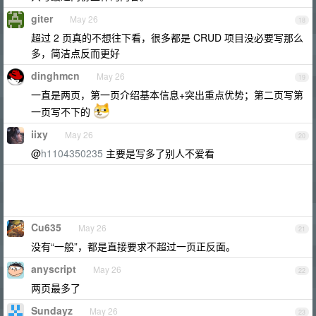
giter
May 26
18
超过 2 页真的不想往下看，很多都是 CRUD 项目没必要写那么
多，简洁点反而更好
dinghmcn
May 26
19
一直是两页，第一页介绍基本信息+突出重点优势；第二页写第
一页写不下的
iixy
May 26
20
@
h1104350235
主要是写多了别人不爱看
Cu635
May 26
21
没有“一般”，都是直接要求不超过一页正反面。
anyscript
May 26
22
两页最多了
Sundayz
May 26
23