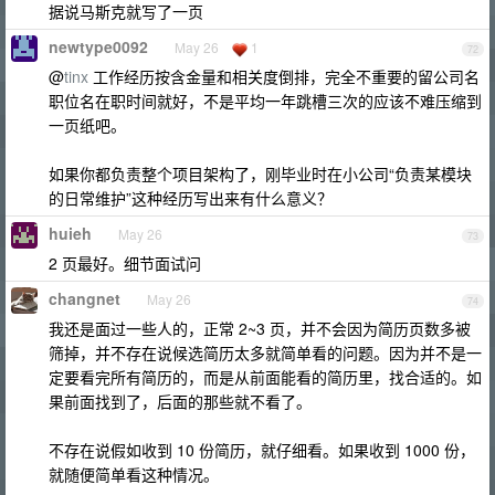
据说马斯克就写了一页
newtype0092
May 26
1
72
@
tinx
工作经历按含金量和相关度倒排，完全不重要的留公司名
职位名在职时间就好，不是平均一年跳槽三次的应该不难压缩到
一页纸吧。
如果你都负责整个项目架构了，刚毕业时在小公司“负责某模块
的日常维护”这种经历写出来有什么意义？
huieh
May 26
73
2 页最好。细节面试问
changnet
May 26
74
我还是面过一些人的，正常 2~3 页，并不会因为简历页数多被
筛掉，并不存在说候选简历太多就简单看的问题。因为并不是一
定要看完所有简历的，而是从前面能看的简历里，找合适的。如
果前面找到了，后面的那些就不看了。
不存在说假如收到 10 份简历，就仔细看。如果收到 1000 份，
就随便简单看这种情况。