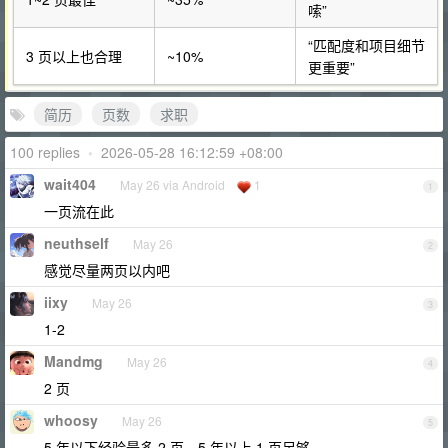
嗦”
“匹配度和项目细节
3 页以上也合理
~10%
更重要”
简历
页数
求职
100 replies
•
2026-05-28 16:12:59 +08:00
wait404
May 26 via Android
1
1
一页流在此
neuthself
May 26
2
感觉尽量两页以内吧
iixy
May 26
3
1-2
Mandmg
May 26
4
2 页
whoosy
May 26
5
5 年以下经验最多 2 页，5 年以上 1 页足够