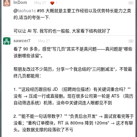
InDom
May 27
1
97
@
taohua1c
#95 大概就是主要工作经验以及优势特长能力之类
的,适当的夸张一下.
可以让 AI 写, 我写的也一般般, 大家看下结构就好了
sawcer7
May 27
98
看了 90 多条，感觉"写几页"其实不是真问题——真问题是"哪些
该删哪些该留"。
帮朋友改过不少简历，分享一个我总结的"三问删减法"，不管最
终几页都能用：
1. **这段经历跟目标 JD （招聘岗位描述）有关键词重合吗？**
没有 → 压成一行或直接删。现在很多公司第一轮是 ATS （简历
自动筛选系统）机筛，没命中关键词连人眼都见不到
2. **能不能一句话带数字？** "负责后台开发" → 面试官看完等于
没看；"重构订单模块，RT 从 800ms 降到 120ms" → 这才有聊
头。没数据支撑的段落砍了不亏