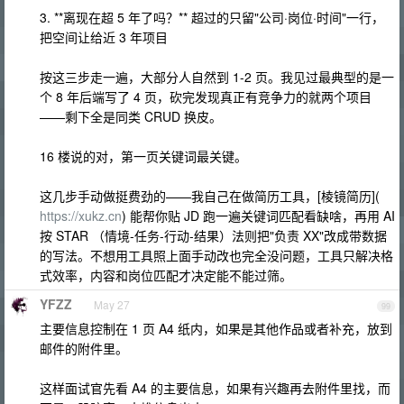
3. **离现在超 5 年了吗？** 超过的只留"公司·岗位·时间"一行，
把空间让给近 3 年项目
按这三步走一遍，大部分人自然到 1-2 页。我见过最典型的是一
个 8 年后端写了 4 页，砍完发现真正有竞争力的就两个项目
——剩下全是同类 CRUD 换皮。
16 楼说的对，第一页关键词最关键。
这几步手动做挺费劲的——我自己在做简历工具，[棱镜简历](
https://xukz.cn
) 能帮你贴 JD 跑一遍关键词匹配看缺啥，再用 AI
按 STAR （情境-任务-行动-结果）法则把"负责 XX"改成带数据
的写法。不想用工具照上面手动改也完全没问题，工具只解决格
式效率，内容和岗位匹配才决定能不能过筛。
YFZZ
May 27
99
主要信息控制在 1 页 A4 纸内，如果是其他作品或者补充，放到
邮件的附件里。
这样面试官先看 A4 的主要信息，如果有兴趣再去附件里找，而