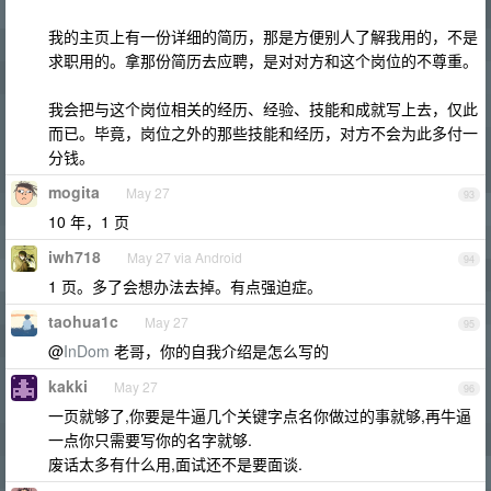
我的主页上有一份详细的简历，那是方便别人了解我用的，不是
求职用的。拿那份简历去应聘，是对对方和这个岗位的不尊重。
我会把与这个岗位相关的经历、经验、技能和成就写上去，仅此
而已。毕竟，岗位之外的那些技能和经历，对方不会为此多付一
分钱。
mogita
May 27
93
10 年，1 页
iwh718
May 27 via Android
94
1 页。多了会想办法去掉。有点强迫症。
taohua1c
May 27
95
@
InDom
老哥，你的自我介绍是怎么写的
kakki
May 27
96
一页就够了,你要是牛逼几个关键字点名你做过的事就够,再牛逼
一点你只需要写你的名字就够.
废话太多有什么用,面试还不是要面谈.