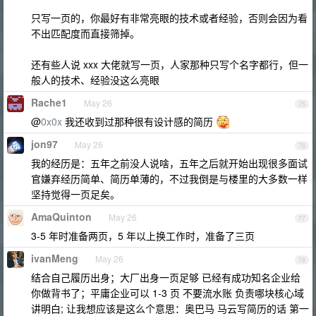
只写一页的，你最好有非常亮眼的技术或者经验，否则会因为看
不出匹配度而直接筛掉。
还有些人说 xxx 大佬就写一页，人家那种只写个名字都行，但一
般人的技术、经验没这么亮眼
Rache1
May 26
75
@
0x0x
我还收到过那种很有设计感的简历
jon97
May 26
76
我的经历是：五年之前没人说啥，五年之后就开始出现很多面试
官嫌弃经历简单、简历单薄的，不过我倒是与楼里的大多数一样
坚持觉得一页足矣。
AmaQuinton
May 26
77
3-5 年时准备两页，5 年以上换工作时，准备了三页
ivanMeng
May 26
78
结合自己履历出身；大厂出身一页足够 已经有成功知名企业给
你做背书了；平庸企业可以 1-3 页 不要流水账 负责哪块核心域
讲明白; 让我想应该是这么个意思：奥巴马 马云写简历的话 第一