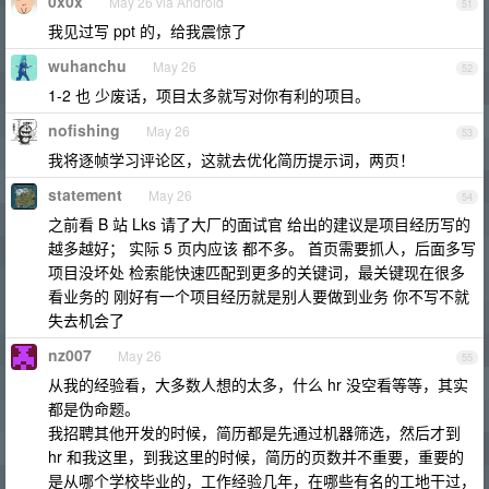
0x0x
May 26 via Android
51
我见过写 ppt 的，给我震惊了
wuhanchu
May 26
52
1-2 也 少废话，项目太多就写对你有利的项目。
nofishing
May 26
53
我将逐帧学习评论区，这就去优化简历提示词，两页！
statement
May 26
54
之前看 B 站 Lks 请了大厂的面试官 给出的建议是项目经历写的
越多越好； 实际 5 页内应该 都不多。 首页需要抓人，后面多写
项目没坏处 检索能快速匹配到更多的关键词，最关键现在很多
看业务的 刚好有一个项目经历就是别人要做到业务 你不写不就
失去机会了
nz007
May 26
55
从我的经验看，大多数人想的太多，什么 hr 没空看等等，其实
都是伪命题。
我招聘其他开发的时候，简历都是先通过机器筛选，然后才到
hr 和我这里，到我这里的时候，简历的页数并不重要，重要的
是从哪个学校毕业的，工作经验几年，在哪些有名的工地干过，