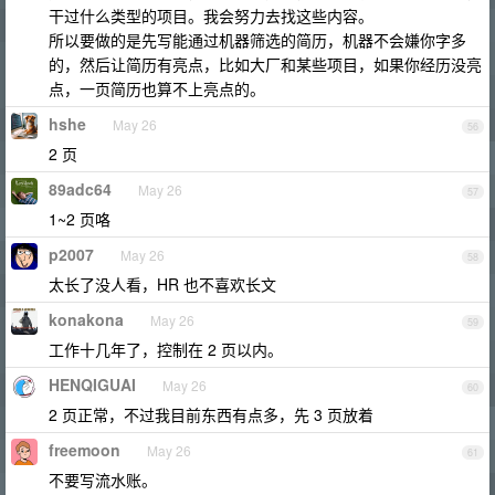
干过什么类型的项目。我会努力去找这些内容。
所以要做的是先写能通过机器筛选的简历，机器不会嫌你字多
的，然后让简历有亮点，比如大厂和某些项目，如果你经历没亮
点，一页简历也算不上亮点的。
hshe
May 26
56
2 页
89adc64
May 26
57
1~2 页咯
p2007
May 26
58
太长了没人看，HR 也不喜欢长文
konakona
May 26
59
工作十几年了，控制在 2 页以内。
HENQIGUAI
May 26
60
2 页正常，不过我目前东西有点多，先 3 页放着
freemoon
May 26
61
不要写流水账。