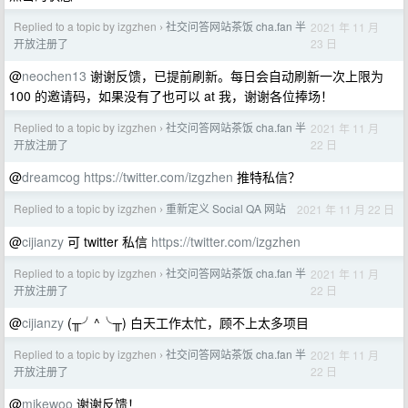
Replied to a topic by izgzhen
社交问答网站茶饭 cha.fan 半
2021 年 11 月
›
23 日
开放注册了
@
neochen13
谢谢反馈，已提前刷新。每日会自动刷新一次上限为
100 的邀请码，如果没有了也可以 at 我，谢谢各位捧场！
Replied to a topic by izgzhen
社交问答网站茶饭 cha.fan 半
2021 年 11 月
›
22 日
开放注册了
@
dreamcog
https://twitter.com/izgzhen
推特私信？
Replied to a topic by izgzhen
重新定义 Social QA 网站
2021 年 11 月 22 日
›
@
cijianzy
可 twitter 私信
https://twitter.com/izgzhen
Replied to a topic by izgzhen
社交问答网站茶饭 cha.fan 半
2021 年 11 月
›
22 日
开放注册了
@
cijianzy
(╥╯^╰╥) 白天工作太忙，顾不上太多项目
Replied to a topic by izgzhen
社交问答网站茶饭 cha.fan 半
2021 年 11 月
›
22 日
开放注册了
@
mikewoo
谢谢反馈！