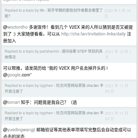
Replied to a topic by tftk
知乎早期的那批创作者都去哪里了
2022 年 1 月 16
›
日
呢？
@
woctordho
多谢宣传！看到几个 V2EX 来的人所以猜到是否又被提
到了 :) 大家随便看看，可以从
http://cha.fan/invitation-links/daily
注
册加入
Replied to a topic by parishermit
请问谷歌 STEP 项目的具
2021 年 12 月 1
›
日
体情况
可以帮推，请发简历给 “我的 V2EX 用户名去掉开头的 i
@
google
.com”
Replied to a topic by izgzhen
社交问答网站茶饭 cha.fan 半
2021 年 11 月
›
25 日
开放注册了
@
tomari
知乎：问题竟是我自己？（逃
Replied to a topic by izgzhen
社交问答网站茶饭 cha.fan 半
2021 年 11 月
›
23 日
开放注册了
@
yuedingwangji
邮箱验证等其他表单项填写完整后会自动变成可以
点击的状态