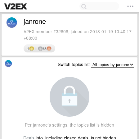
janrone
V2EX member #32606, joined on 2013-01-19 10:40:17
+08:00
4
11
68
Switch topics list
Per janrone's settings, the topics list is hidden
Deals
info, including closed deals, is not hidden