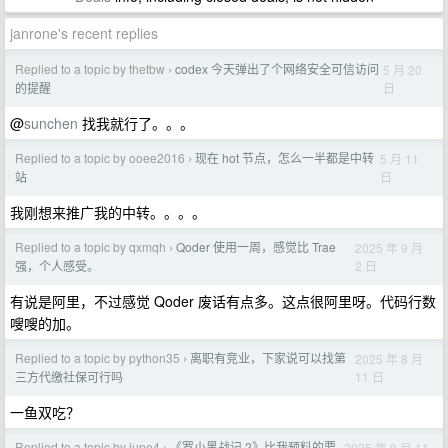
janrone's recent replies
Replied to a topic by thetbw
codex 今天弹出了个网络安全可信访问
5 月 20
›
日
的提醒
@
sunchen
找我就行了。。。
Replied to a topic by ooee2016
现在 hot 节点，怎么一半都是中转
5 月 11
›
日
站
我刚想来推广我的中转。。。。
Replied to a topic by qxmqh
Qoder 使用一周，感觉比 Trae
2025 年 9 月
›
2 日
强，个人感受。
有说是阿里，不过感觉 Qoder 废话有点多。这点很阿里呀。代码行数
嗖嗖的加。
Replied to a topic by python35
离职有竞业，下家说可以找第
2025 年 8 月
›
11 日
三方代缴社保可行吗
一鱼双吃？
Replied to a topic by june4
《罗小黑战记 2》比我预料的要
2025 年 8 月 11