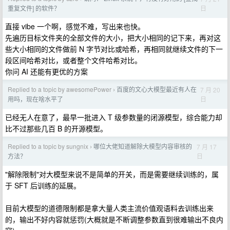
日
重复文件] 的软件？
直接 vibe 一个啊，感觉不难，写出来也快。
先遍历目标文件夹的全部文件的大小，把大小相同的记下来，再对这
些大小相同的文件做前 N 字节对比或哈希，再相同就继续文件的下一
段区间哈希对比，或者整个文件哈希对比。
你问 AI 还能有更优的方案
Replied to a topic by awesomePower
百度的文心大模型最近有人在
7 月 20
›
日
用吗，现在啥水平了
已经无人在意了，最早一批进入 T 级参数量的闭源模型，综合能力却
比不过那些几百 B 的开源模型。
Replied to a topic by sungnix
哪位大佬知道解除大模型内容审核的
7 月 17
›
日
方法？
"解除限制"对大模型来说不是简单的开关，而是需要继续训练的，属
于 SFT 后训练的延展。
目前大模型的道德限制都是拿大量人类主流价值观语料去训练出来
的，输出不好内容就惩罚(大概就是不断调整参数直到很难输出不良内