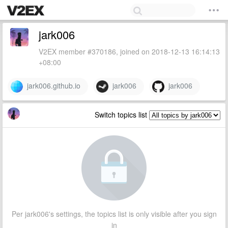
jark006
V2EX member #370186, joined on 2018-12-13 16:14:13
+08:00
jark006.github.io
jark006
jark006
Switch topics list
Per jark006's settings, the topics list is only visible after you sign
in