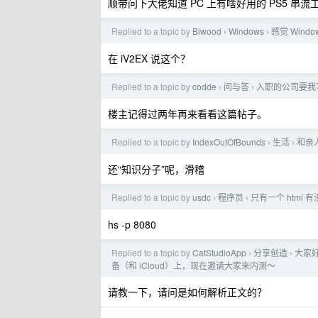
顺带问下大佬知道 PC 上有啥好用的 PS5 串流
Replied to a topic by
Biwood
Windows
感觉 Win
›
›
在 iV2EX 说这个？
Replied to a topic by
codde
问与答
入职的公司要我
›
›
楼主记得过两年再来看看这篇帖子。
Replied to a topic by
IndexOutOfBounds
生活
和亲
›
›
还“知识分子”呢，滑稽
Replied to a topic by
usdc
程序员
只有一个 html 
›
›
hs -p 8080
Replied to a topic by
CatStudioApp
分享创造
大家好
›
›
备（和 iCloud）上，现在邀请大家来内测～
请教一下，请问是如何解析正文的？