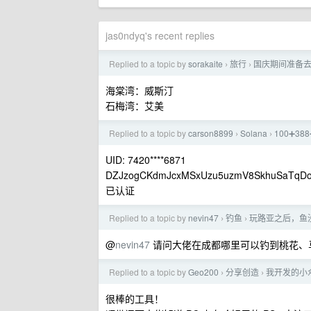
jas0ndyq's recent replies
Replied to a topic by
sorakaite
旅行
国庆期间准备
›
›
海棠湾：威斯汀
石梅湾：艾美
Replied to a topic by
carson8899
Solana
100➕3
›
›
UID: 7420****6871
DZJzogCKdmJcxMSxUzu5uzmV8SkhuSaTqD
已认证
Replied to a topic by
nevin47
钓鱼
玩路亚之后，鱼
›
›
@
nevin47
请问大佬在成都哪里可以钓到桃花、
Replied to a topic by
Geo200
分享创造
我开发的小众开
›
›
很棒的工具！