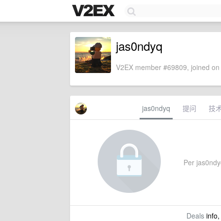
jas0ndyq
V2EX member #69809, joined on 
jas0ndyq
提问
技
Per jas0ndyq
Deals
info,