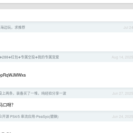
去海边玩，求推荐
Jul 2
88➕288➕红包➕专属空投➕我的专属宠爱
Aug 14, 202
opRqWJMWxs
没上两条，装备买了一堆，纯经验分享一波
Jun 27, 202
马口呀？
源 PS4/5 串流应用-PeaSyo(貔貅)
Jun 24, 202