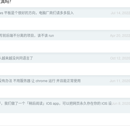
工具吗？
dows 平板是个很好的方向，电脑厂商们请多多投入
Jul 14, 202
写前后端不分离的项目，该不该 run
Apr 20, 202
人越来越没共同语言了
Oct 12, 202
有没有办法 不用服务器 让 chrome 运行 并且能正常使用
Jun 11, 202
，我们做了一个「稍后阅读」iOS app，可以把网页永久存在你的 iOS 设
Jun 8, 202