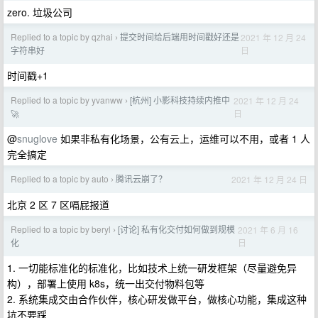
zero. 垃圾公司
Replied to a topic by qzhai
提交时间给后端用时间戳好还是
2021 年 12 月 24
›
日
字符串好
时间戳+1
Replied to a topic by yvanww
[杭州] 小影科技持续内推中
2021 年 12 月 24
›
日
🚀
@
snuglove
如果非私有化场景，公有云上，运维可以不用，或者 1 人
完全搞定
Replied to a topic by auto
腾讯云崩了？
2021 年 12 月 24 日
›
北京 2 区 7 区嗝屁报道
Replied to a topic by beryl
[讨论] 私有化交付如何做到规模
2021 年 6 月 16
›
日
化
1. 一切能标准化的标准化，比如技术上统一研发框架（尽量避免异
构），部署上使用 k8s，统一出交付物料包等
2. 系统集成交由合作伙伴，核心研发做平台，做核心功能，集成这种
坑不要踩