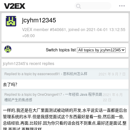
jcyhm12345
V2EX member #540661, joined on 2021-04-01 13:12:55
+08:00
Switch topics list
jcyhm12345's recent replies
Replied to a topic by easonwood91
思科杭州怎么样
2021 年 9 月 7 日
›
去了吗？
Replied to a topic by OneOrange417
一年经验 Java 程序员跳
2021 年 6 月
›
22 日
槽前产生的焦虑感
一样的,我还是在大厂里面测试被动转的开发,水平说实话一直都是后台
管理系统的水平.但是我感觉面试这个东西最好是看一些,然后面一些,
总结经验,再面,比较好.因为你只看的话会找不到重点,最好还是面试,整
理,再面试,再整理这样.