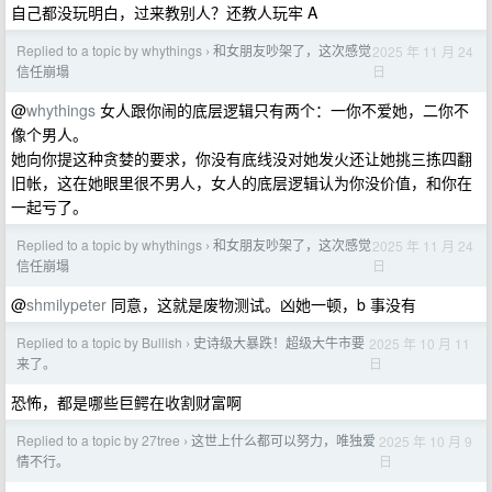
自己都没玩明白，过来教别人？还教人玩牢 A
Replied to a topic by whythings
和女朋友吵架了，这次感觉
2025 年 11 月 24
›
日
信任崩塌
@
whythings
女人跟你闹的底层逻辑只有两个：一你不爱她，二你不
像个男人。
她向你提这种贪婪的要求，你没有底线没对她发火还让她挑三拣四翻
旧帐，这在她眼里很不男人，女人的底层逻辑认为你没价值，和你在
一起亏了。
Replied to a topic by whythings
和女朋友吵架了，这次感觉
2025 年 11 月 24
›
日
信任崩塌
@
shmilypeter
同意，这就是废物测试。凶她一顿，b 事没有
Replied to a topic by Bullish
史诗级大暴跌！超级大牛市要
2025 年 10 月 11
›
日
来了。
恐怖，都是哪些巨鳄在收割财富啊
Replied to a topic by 27tree
这世上什么都可以努力，唯独爱
2025 年 10 月 9
›
日
情不行。