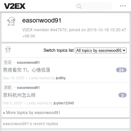
easonwood91
V2EX member #447670, joined on 2019-10-18 15:30:47
+08:00
Switch topics list
生活
•
easonwood91
熬夜看完 TI，心情低落
24
Sep 16, 2025 • Lastly replied by
jedihy
求职
•
easonwood91
思科杭州怎么样
3
Feb 5, 2020 • Lastly replied by
jcyhm12345
More topics by easonwood91
»
easonwood91's recent replies