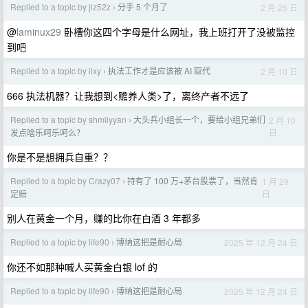
Replied to a topic by jlz52z
分手 5 个月了
2 月 25 日
›
@
laminux29
卧槽你这四个字母是什么网址，我上班打开了没被监控
到吧
Replied to a topic by iixy
执法工作才是应该被 AI 取代
2 月 10 日
›
666 执法机器？让我想到<赡养人类>了，离终产者不远了
Replied to a topic by shmilyyan
大头兵小组长一个，要给小组兄弟们
2 月 10
›
日
发点啥乐呵乐呵么？
你是不是想拥兵自重？？
Replied to a topic by Crazy07
持有了 100 万+茅台股票了，当然肯
1 月 29
›
日
定赔
别人在黄金一个月，赚的比你在白酒 3 年都多
Replied to a topic by life90
博纳这把是耐心局
2025 年 12 月 24 日
›
你还不如那种喊人买黄金白银 lof 的
Replied to a topic by life90
博纳这把是耐心局
2025 年 12 月 24 日
›