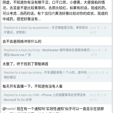
阴虚，不知道你有没有眼干涩，口干口苦，小便黄，大便臭粘的情
况，舌苔是不是比较黄厚的，舌质比较红，如果有的话，现成的药，
可以考虑...汤药的话，有个当归六黄汤好像比较对你的症状，现成的
中成药，感觉好像没有...
Replied to a topic by wuyadaxian
东芝硬盘是垃圾，奉劝各位
2024 年 1 月
›
18 日
不要买。求帮助！
会不会是网络冲突什么的
Replied to a topic by furlxy
ModHeader 插件擅自在搜索结果页
2024 年 1 月
›
18 日
增加 MaxAI.me 广告
太狠了，终于找到了罪魁祸首
Replied to a topic by collery
开车通勤单程 1 个小时，途中有
2023 年 6 月 19
›
日
啥好建议
每天开车直播一下，不知道有没有人看
Replied to a topic by CNN
iPhone 上的提醒事项总觉得没有
2022 年 3 月
›
29 日
Microsoft To Do 好用
@
hwdef
现在有一个通知叫“实效性通知”似乎可以一直显示在锁屏