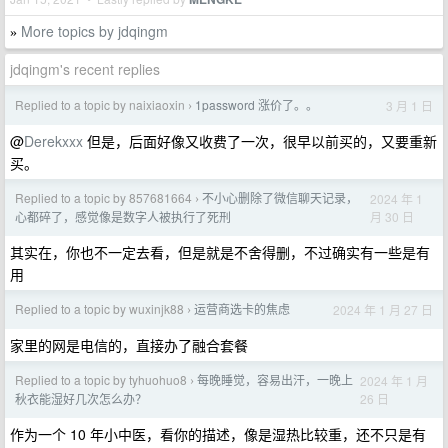
More topics by jdqingm
»
jdqingm's recent replies
Replied to a topic by naixiaoxin
1password 涨价了。。
3 月 1 日
›
@
Derekxxx
但是，后面好像又收费了一次，很早以前买的，又要重新
买。
Replied to a topic by 857681664
不小心删除了微信聊天记录，
2024 年 1
›
月 30 日
心都碎了，感觉像是数字人被执行了死刑
其实在，你也不一定去看，但是就是不舍得删，不过确实有一些是有
用
Replied to a topic by wuxinjk88
运营商选卡的焦虑
2024 年 1 月 27 日
›
家里的网是电信的，直接办了融合套餐
Replied to a topic by tyhuohuo8
每晚睡觉，容易出汗，一晚上
2024 年 1 月
›
26 日
秋衣能湿好几次怎么办？
作为一个 10 年小中医，看你的描述，像是湿热比较重，还不只是有