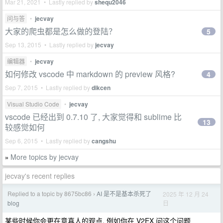
Mar 21, 2021 • Lastly replied by
shequ2046
问与答
•
jecvay
大家的爬虫都是怎么做的登陆？
5
Sep 13, 2015 • Lastly replied by
jecvay
编辑器
•
jecvay
如何修改 vscode 中 markdown 的 preview 风格?
4
Sep 7, 2015 • Lastly replied by
dikcen
Visual Studio Code
•
jecvay
vscode 已经出到 0.7.10 了, 大家觉得和 sublime 比
13
较感觉如何
Sep 6, 2015 • Lastly replied by
cangshu
More topics by jecvay
»
jecvay's recent replies
Replied to a topic by 8675bc86
AI 是不是基本杀死了
2025 年 12 月 24
›
日
blog
某些时候你会更在意真人的观点, 例如你在 V2EX 问这个问题