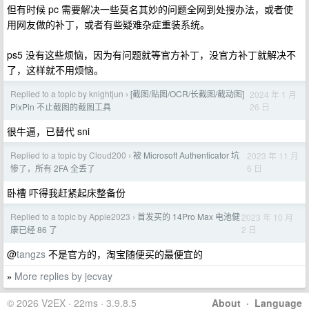
但有时候 pc 需要解决一些莫名其妙的问题全网到处搜办法，或者使
用网友做的补丁，或者有些疑难杂症重装系统。
ps5 没有这些烦恼，因为有问题就等官方补丁，没官方补丁就解决不
了，这样就不用烦恼。
Replied to a topic by knightjun
[截图/贴图/OCR/长截图/截动图]
2024 年 1 月
›
26 日
PixPin 不止截图的截图工具
很牛逼，已替代 sni
Replied to a topic by Cloud200
被 Microsoft Authenticator 坑
2023 年 11 月
›
6 日
惨了，所有 2FA 全丢了
卧槽 吓得我赶紧起床整备份
Replied to a topic by Apple2023
首发买的 14Pro Max 电池健
2023 年 10 月
›
2 日
康已经 86 了
@
tangzs
不是官方的，淘宝随便买的最便宜的
More replies by jecvay
»
© 2026 V2EX · 22ms · 3.9.8.5
About
·
Language