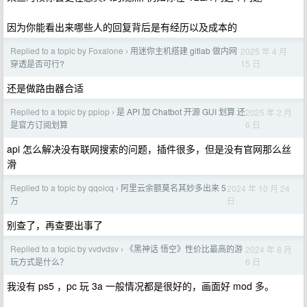
因为你能看出来哪些人的回复背后是有经历以及成本的
Replied to a topic by Foxalone
用迷你主机搭建 gitlab 做内网
2025 年 4 月
›
15 日
穿透是否可行?
还是做路由器合适
Replied to a topic by ppiop
是 API 加 Chatbot 开源 GUI 划算 还
2025 年 2 月
›
6 日
是官方订阅划算
api 怎么解决没有联网搜索的问题，插件很多，但是没有官网那么丝
滑
Replied to a topic by qqoicq
阿里云余额莫名其妙多出来 5
2024 年 10 月 24
›
日
万
别查了，再查要出事了
Replied to a topic by vvdvdsv
《黑神话 悟空》性价比最高的游
2024 年 8 月
›
6 日
玩方式是什么？
我没有 ps5 ，pc 玩 3a 一般情况都是很好的，画面好 mod 多。