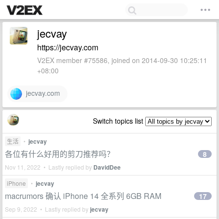
jecvay
https://jecvay.com
V2EX member #75586, joined on 2014-09-30 10:25:11
+08:00
jecvay.com
Switch topics list
生活
•
jecvay
各位有什么好用的剪刀推荐吗？
8
Nov 11, 2022 • Lastly replied by
DavidDee
iPhone
•
jecvay
macrumors 确认 iPhone 14 全系列 6GB RAM
17
Sep 9, 2022 • Lastly replied by
jecvay