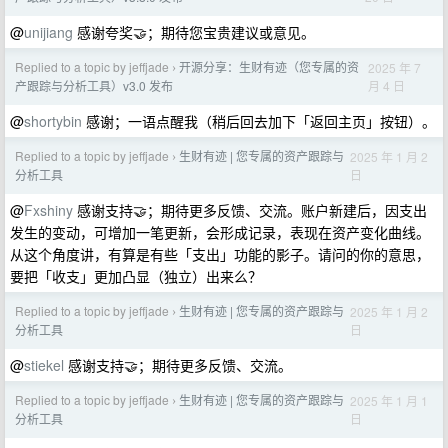
@
unijiang
感谢夸奖🤝；期待您宝贵建议或意见。
Replied to a topic by jeffjade
开源分享：生财有迹（您专属的资
2025 年 7
›
月 4 日
产跟踪与分析工具）v3.0 发布
@
shortybin
感谢；一语点醒我（稍后回去加下「返回主页」按钮）。
Replied to a topic by jeffjade
生财有迹 | 您专属的资产跟踪与
2025 年 1 月 2
›
日
分析工具
@
Fxshiny
感谢支持🤝；期待更多反馈、交流。账户新建后，因支出
发生的变动，可增加一笔更新，会形成记录，表现在资产变化曲线。
从这个角度讲，有算是有些「支出」功能的影子。请问的你的意思，
要把「收支」更加凸显（独立）出来么？
Replied to a topic by jeffjade
生财有迹 | 您专属的资产跟踪与
2025 年 1 月 2
›
日
分析工具
@
stiekel
感谢支持🤝；期待更多反馈、交流。
Replied to a topic by jeffjade
生财有迹 | 您专属的资产跟踪与
2025 年 1 月 1
›
日
分析工具