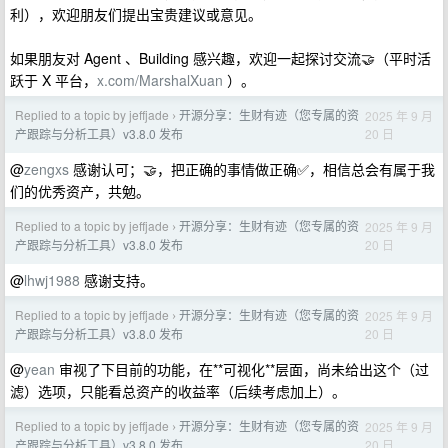
利），欢迎朋友们提出宝贵建议或意见。
如果朋友对 Agent 、Building 感兴趣，欢迎一起探讨交流🤝（平时活
跃于 X 平台，
x.com/MarshalXuan
）。
Replied to a topic by jeffjade
开源分享：生财有迹（您专属的资
2025 年 9 月
›
20 日
产跟踪与分析工具）v3.8.0 发布
@
zengxs
感谢认可；🤝，把正确的事情做正确✅，相信总会有属于我
们的优秀资产，共勉。
Replied to a topic by jeffjade
开源分享：生财有迹（您专属的资
2025 年 9 月
›
20 日
产跟踪与分析工具）v3.8.0 发布
@
lhwj1988
感谢支持。
Replied to a topic by jeffjade
开源分享：生财有迹（您专属的资
2025 年 9 月
›
20 日
产跟踪与分析工具）v3.8.0 发布
@
yean
审视了下目前的功能，在**可视化**层面，尚未给出这个（过
滤）选项，只能看总资产的收益率（后续考虑加上）。
Replied to a topic by jeffjade
开源分享：生财有迹（您专属的资
2025 年 9 月
›
20 日
产跟踪与分析工具）v3.8.0 发布