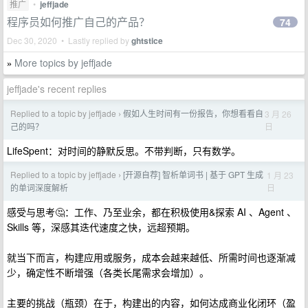
推广
•
jeffjade
程序员如何推广自己的产品？
74
Dec 30, 2020 • Lastly replied by
ghtstice
More topics by jeffjade
»
jeffjade's recent replies
Replied to a topic by jeffjade
假如人生时间有一份报告，你想看看自
3 月 26
›
日
己的吗？
LifeSpent：对时间的静默反思。不带判断，只有数学。
Replied to a topic by jeffjade
[开源自荐] 智析单词书 | 基于 GPT 生成
1 月 23
›
日
的单词深度解析
感受与思考🤔：工作、乃至业余，都在积极使用&探索 AI 、Agent 、
Skills 等，深感其迭代速度之快，远超预期。
就当下而言，构建应用或服务，成本会越来越低、所需时间也逐渐减
少，确定性不断增强（各类长尾需求会增加）。
主要的挑战（瓶颈）在于，构建出的内容，如何达成商业化闭环（盈