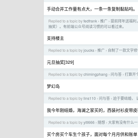
手动合并工作量有点大，一条一条复制黏贴吗。
Replied to a topic by
fedfrank
推广
提前拜年送福利，
›
›
抽奖）。有前端公众号阅读习惯的可以看过来。
支持楼主
Replied to a topic by
joucks
推广
自制了一款文字修
›
›
元旦抽奖[329]
Replied to a topic by
chimingphang
问与答
打算开
›
›
梦幻岛
Replied to a topic by
lins110
问与答
迫于要结婚， 
›
›
我今年刚结婚，海澜之家买的，西装衬衫皮带皮鞋
Replied to a topic by
yitl666
随想
大家有没有什么一
›
›
买个房买个车生个孩子，面对每个月月供和账单