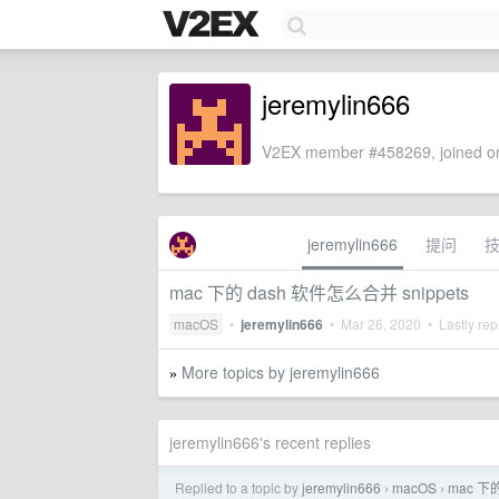
jeremylin666
V2EX member #458269, joined on
jeremylin666
提问
mac 下的 dash 软件怎么合并 snippets
macOS
•
jeremylin666
•
Mar 26, 2020
• Lastly rep
More topics by jeremylin666
»
jeremylin666's recent replies
Replied to a topic by
jeremylin666
macOS
mac 下的
›
›