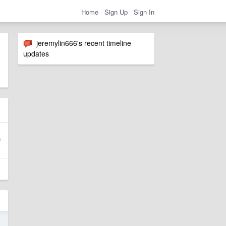
Home
Sign Up
Sign In
jeremylin666's recent timeline
updates
0