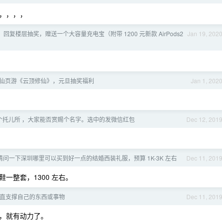
，，，，
回复楼层抽奖，赠送一个大容量充电宝（附带 1200 元新款 AirPods2
Jan 19, 202
仙页游《云顶修仙》，元旦抽奖福利
Jan 1, 202
个托儿所 ，大家能否赏赐个名字。选中的发微信红包
Dec 12, 201
请问一下深圳哪里可以买到好一点的结婚西装礼服，预算 1K-3K 左右
Dec 11, 201
一整套，1300 左右。
直支撑自己的东西或事物
Dec 11, 201
，就有动力了。