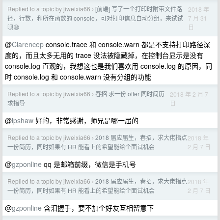
Replied to a topic by jiweixia66
[前端] 写了一个打印时附带文件路
2018 年
›
7 月 31
径，行数，和所在函数的 console，可对打印信息自动分组，来试试
日
呗😄
@
Clarencep
console.trace 和 console.warn 都是不支持打印路径深
度的，而且太多无用的 trace 没法被隐藏掉，在控制台显示是没有
console.log 直观的，我想这也是我们喜欢用 console.log 的原因，同
时 console.log 和 console.warn 没有分组的功能
Replied to a topic by jiweixia66
春招 求一份 offer 同时简历
2018 年 2 月 7
›
日
求指导
@
lpshaw
好的，非常感谢，师兄是哪一届的
Replied to a topic by jiweixia66
2018 届应届生，春招，求大佬指点
2018 年
›
2 月 7 日
一份简历，同时如果有 HR 能看上的希望能给个面试机会
@
gzponline
qq 是邮箱前缀，微信是手机号
Replied to a topic by jiweixia66
2018 届应届生，春招，求大佬指点
2018 年
›
2 月 7 日
一份简历，同时如果有 HR 能看上的希望能给个面试机会
@
gzponline
含泪握手，要不加个好友互相留意下