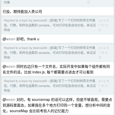
日
内推
已投，期待能加入贵公司
Replied to a topic by jiweixia66
[前端] 写了一个打印时附带文件路
2018 年
›
7 月 31
径，行数，和所在函数的 console，可对打印信息自动分组，来试试
日
呗😄
@
wxsm
好吧，thank u
Replied to a topic by jiweixia66
[前端] 写了一个打印时附带文件路
2018 年
›
7 月 31
径，行数，和所在函数的 console，可对打印信息自动分组，来试试
日
呗😄
@
wxsm
同时右边只有一个文件名，实际开发中如果每个组件都有同
名文件的话，比如 index.js, 每个都需要点进去才可以看到
Replied to a topic by jiweixia66
[前端] 写了一个打印时附带文件路
2018 年
›
7 月 31
径，行数，和所在函数的 console，可对打印信息自动分组，来试试
日
呗😄
@
wxsm
对的，有 sourcemap 的话可以这样，但是不够直观，需要点
到源码里面去，如果我在多个地方打印同一个变量，想分析中间的变
化，sourceMap 会比较考验人的记忆能力