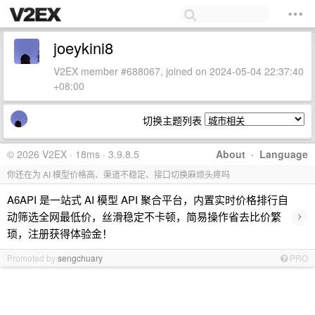
joeykini8
V2EX member #688067, joined on 2024-05-04 22:37:40
+08:00
切换主题列表
© 2026 V2EX · 18ms · 3.9.8.5
About
·
Language
你还在为 AI 模型价格高、渠道不稳定、接口切换麻烦头疼吗
A6API 是一站式 AI 模型 API 聚合平台，内置实时价格排行自
›
动筛选全网最低价，丝滑稳定不卡顿，简易操作省去比价繁
琐，注册获得体验金！
Promoted by
sengchuary
PRO