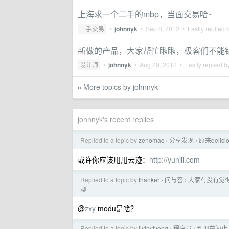
上海求一个二手的mbp，当面交易哈~
二手交易
•
johnnyk
•
Sep 8, 2012
• Lastly replied 
新做的产品，大家帮忙瞅瞅，极客们不能
设计师
•
johnnyk
•
Aug 29, 2012
• Lastly replied 
More topics by johnnyk
»
johnnyk's recent replies
Replied to a topic by
zenomac
分享发现
原来delic
›
›
或许你应该用用云迹：
http://yunjii.com
Replied to a topic by
thanker
问与答
大家有没有觉
›
›
聊
@
zxy
modu是啥？
Replied to a topic by
jiyinyiyong
程序员
到现在为止