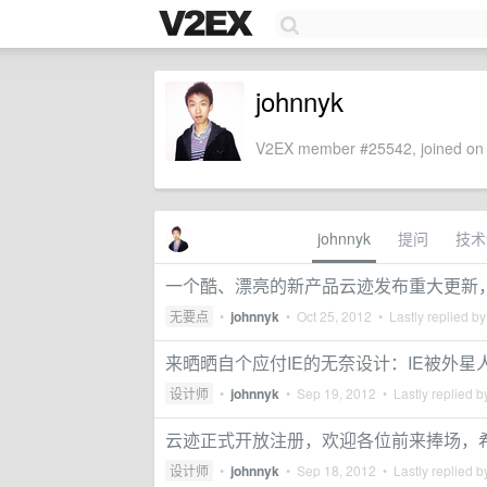
johnnyk
V2EX member #25542, joined on 
johnnyk
提问
技术
一个酷、漂亮的新产品云迹发布重大更新，想
无要点
•
johnnyk
•
Oct 25, 2012
• Lastly replied b
来晒晒自个应付IE的无奈设计：IE被外星
设计师
•
johnnyk
•
Sep 19, 2012
• Lastly replied 
云迹正式开放注册，欢迎各位前来捧场，希
设计师
•
johnnyk
•
Sep 18, 2012
• Lastly replied 