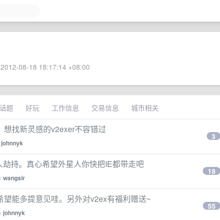
2012-08-18 18:17:14 +08:00
话题
好玩
工作信息
交易信息
城市相关
找新灵感的v2exer不容错过
3
y
johnnyk
人劫持。真心希望外星人你快把IE都带走吧
18
by
wangsir
望能多提意见哇。另外对v2ex有福利赠送~
55
by
johnnyk