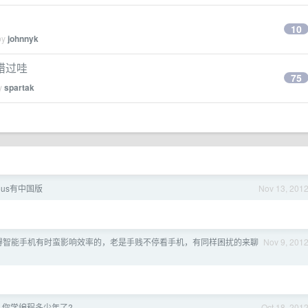
10
by
johnnyk
错过哇
75
by
spartak
ious有中国版
Nov 13, 201
得智能手机有时蛮影响效率的，老是手贱不停看手机，有同样困扰的来聊
Nov 9, 201
, 你学编程多少年了?
Oct 18, 201