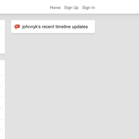
Home
Sign Up
Sign In
johnnyk's recent timeline updates