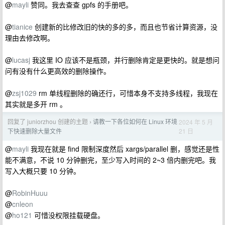
@
mayli
赞同。我去查查 gpfs 的手册吧。
@
tianice
创建新的比修改旧的快的多的多，而且也节省计算资源，没
理由去修改啊。
@
lucasj
我这里 IO 应该不是瓶颈，并行删除肯定是更快的。就是想问
问有没有什么更高效的删除操作。
@
zsj1029
rm 单线程删除的确还行，可惜本身不支持多线程，我现在
其实就是多开 rm 。
回复了 juniorzhou 创建的主题
请教一下各位如何在 Linux 环境
2024 年 5 月
›
21 日
下快速删除大量文件
@
mayli
我现在就是 find 限制深度然后 xargs/parallel 删，感觉还是性
能不满意，不说 10 分钟删完，至少写入时间的 2~3 倍内删完吧。我
写入大概只要 10 分钟。
@
RobinHuuu
@
cnleon
@
ho121
可惜没权限挂载硬盘。