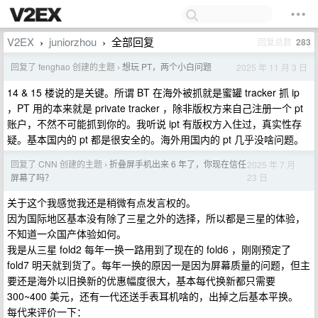
V2EX
juniorzhou
全部回复
回复总数
283
›
›
回复了 fenghao 创建的主题
想玩 PT，两个小白问题
2025 年 11 月 3 日
›
14 & 15 楼说的是关键。所谓 BT 在海外被抓就是蜜罐 tracker 抓 ip
，PT 用的本来就是 private tracker ，除非版权方来自己注册一个 pt
账户，不然不可能抓到你的。我听说 ipt 有版权方入住过，真实性存
疑。基本国内的 pt 都是很安全的。海外用国内的 pt 几乎没啥问题。
回复了 CNN 创建的主题
折叠屏手机出来 6 年了，你现在信任
2025 年 7 月
›
23 日
屏幕了吗？
关于这个我感觉我还是稍微有点发言权的。
因为国际地区基本没有除了三星之外的选择，所以都是三星的体验，
不知道一众国产体验如何。
我是从三星 fold2 每年一换一路用到了现在的 fold6 ，刚刚预定了
fold7 明天就到货了。每年一换的原因一是因为屏幕质量的问题，但主
要还是海外以旧换新的优惠幅度很大，基本每代换新都只需要
300~400 美元，还有一代还送手表耳机啥的，出掉之后基本平换。
每代来评价一下：