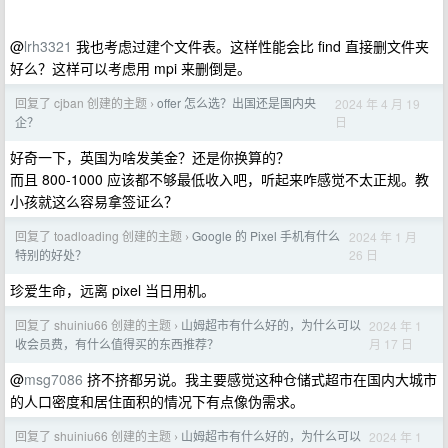
@
lrh3321
我也考虑过建个文件表。这样性能会比 find 直接删文件夹
好么？这样可以考虑用 mpi 来删倒是。
回复了 cjban 创建的主题
offer 怎么选？出国还是国内央
2024 年 4 月 19
›
日
企？
好奇一下，英国为啥发美金？还是你换算的？
而且 800-1000 应该都不够最低收入吧，听起来咋感觉不太正规。教
小孩就这么容易拿签证么？
回复了 toadloading 创建的主题
Google 的 Pixel 手机有什么
2024 年 1 月
›
26 日
特别的好处？
珍爱生命，远离 pixel 当日用机。
回复了 shuiniu66 创建的主题
山姆超市有什么好的，为什么可以
2024 年 1
›
月 17 日
收会员费，有什么值得买的东西推荐？
@
msg7086
挤不挤都另说。我主要感觉这种仓储式超市在国内大城市
的人口密度和居住面积的情况下有点像伪需求。
回复了 shuiniu66 创建的主题
山姆超市有什么好的，为什么可以
2024 年 1
›