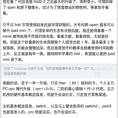
现在看 7 代应该是 fold2-3 之后最大的升级了，体积变小，可惜砍掉
了 spen 和屏下摄像头，估计为了厚度做出的牺牲吧，等拿到手看
看。
只不过 fold 平常使用起来还是非常舒服的，大号内屏+spen 基本可以
替代 ipad mini 了，可惜安卓的生态有点拖后腿，我还是得备着一个
mini6 做导航用不然真的很完美。看看文献，看看视频，大就是好
啊。但是这个折叠屏的生命周期我个人感觉也就 1 年，最多最多 2 年
就得换，折痕会慢慢加深，而且我感觉坏的概率会随着使用时间指数
上升，反正我是每年一换。期待明年苹果的 fold ，希望能让我把 ipad
mini 退下来。
回复了 Peakday 创建的主题
你们的电脑硬件多久升级一次？尤
2025 年 6 月
›
5 日
其是游戏爱好者
电脑的话，显卡一年一升级，只买 titan （ 90 ）级别的卡，个人主力
PC cpu 隔代升级（ zen1>3>5)，二奶机看心情隔 1 代~2 代吧。主力
机用的硬件基本都追首发，但是不会溢价买，只走官方零售渠道。
主机基本都追首发，switch ，以及马上要去取货的 switch2 。ps4/5
也是首发入的，pro 倒是没买。也不会溢价买，