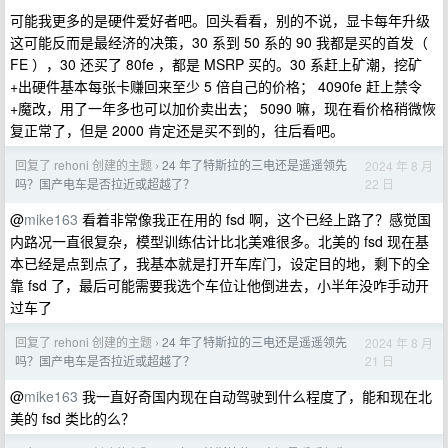
可能我更多的是硬件爱好者吧。回头看看，别的不说，显卡每年升级
这可能反而是最经济的决策，30 系到 50 系的 90 我都是买的首发（
FE ），30 还买了 80fe ，都是 MSRP 买的。30 系赶上矿潮，挖矿
+出硬件基本每张卡赚回来至少 5 倍自己的价格； 4090fe 赶上禁令
+魔改，用了一年多也可以加价卖出去； 5090 嘛，现在看价格稍微恢
复正常了，但是 2000 肯定还是买不到的，往后看吧。
回复了 rehoni 创建的主题
24 年了特斯拉的三电还是遥遥领先
2024 年 8 月
›
22 日
吗？国产电车是否拉近或超越了？
@
mike163
看着非常像我正在用的 fsd 啊，这个已经上路了？感觉国
内路况一直很复杂，模型训练估计比北美难很多。北美的 fsd 现在基
本已经是点到点了，我基本就是打开车库门，设定目的地，剩下的全
靠 fsd 了，最后可能需要我选个车位让他倒进去，小半年没咋手动开
过车了
回复了 rehoni 创建的主题
24 年了特斯拉的三电还是遥遥领先
2024 年 8 月
›
21 日
吗？国产电车是否拉近或超越了？
@
mike163
我一直好奇国内现在自动驾驶到什么程度了，能和现在北
美的 fsd 类比的么？