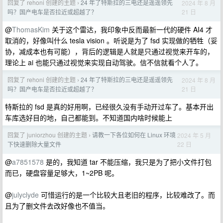
回复了 rehoni 创建的主题
24 年了特斯拉的三电还是遥遥领先
2024 年 8 月
›
21 日
吗？国产电车是否拉近或超越了？
@
ThomasKim
关于这个雷达，我印象中反而最新一代的硬件 AI4 才
取消的，好像叫什么 tesla vision 。听说是为了 fsd 实现做的牺牲（妥
协，减成本也有可能），背后的逻辑是人就是只通过视觉来开车的，
理论上 ai 也能只通过视觉来实现自动驾驶。信不信就看个人了。
回复了 rehoni 创建的主题
24 年了特斯拉的三电还是遥遥领先
2024 年 8 月
›
21 日
吗？国产电车是否拉近或超越了？
特斯拉的 fsd 是真的好用啊，已经很久没有手动开过车了。基本开出
车库选好目的地，自己都能到。不知道国内啥时候能上
回复了 juniorzhou 创建的主题
请教一下各位如何在 Linux 环境
2024 年 5 月
›
22 日
下快速删除大量文件
@
a7851578
是的，我知道 tar 不能压缩，我只是为了把小文件打包
而已，硬盘容量足够大，1~2PB 呢。
@
julyclyde
可惜运行的是一个比较大且老旧的程序，比较难改了。而
且为了删文件去改好像也不值当。