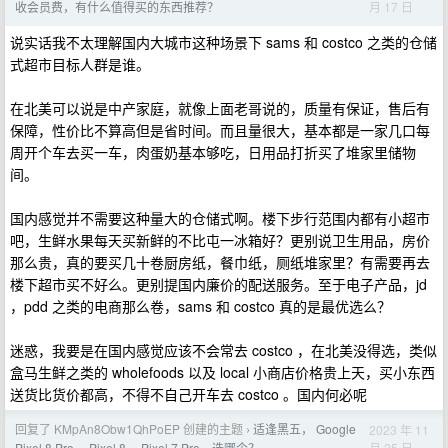
月 17 日
收会员费，有什么值得买的东西推荐？
说实话我不太理解国内大城市这种场景下 sams 和 costco 之类的仓储
式超市目标人群是谁。
在北美可以说是中产家庭，就像上面老哥说的，质量有保证，售后有
保障，性价比不算高但是省时间。而且量很大，基本都是一家几口每
周开个车去买一车，肉蛋奶基本够吃，日用品打折买了堆家里储物
间。
国内感觉并不需要这种量大的仓储式啊。楼下步行范围内都有小超市
吧，生鲜水果每天买新鲜的不比屯一冰箱好？更别说卫生用品，房价
那么贵，真的要买几十卷厨房纸，餐巾纸，厕纸堆家里？有需要再去
楼下超市买不好么。更别提国内廉价的配送服务。至于电子产品，jd
，pdd 之类的电商那么卷，sams 和 costco 真的是最优选么？
迷惑，我要是在国内感觉应该不会常去 costco ，在北美没得选，类似
盒马生鲜之类的 wholefoods 以及 local 小商店价格贵上天，买小东西
送货比货价都高，不得不自己开车去 costco 。国内何必呢
回复了 KMpAn8Obw1QhPoEP 创建的主题
适逢黑五， Google
2023 年 11
›
月 25 日
Pixel 8 Pro， Pixel 8， Pixel 7 Pro，选哪个？