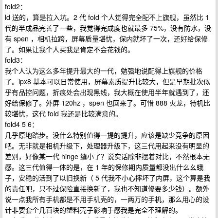
fold2：
ld 送的，算是拉入坑。2 代 fold 个人觉得完全配不上旗舰，虽然比 1
代的半成品完善了一些，我觉得完成度也就最多 75%，没有防水，没
有 spen ，相机拉跨，屏幕质量堪忧，保内就坏了一次，还好给保修
了。如果让我个人买我是肯定不会花钱的。
fold3：
我个人认为这么多年提升最大的一代，勉强地说配得上旗舰的价格
了。ipx8 基本可以日常使用，屏幕素质提升比较大，但是早期批次似
乎有品控问题，折痕处会出现黑线，我大概在使用半年就遇到了，还
好给保修了。外屏 120hz ，spen 也回来了。可惜 888 火龙，待机比
较堪忧，这代 fold 我还是比较满意的。
fold4 5 6：
几乎原地踏步。没什么特别值得一提的提升，应该是缺少竞争的原因
吧。无非就是相机升级下，处理器升级下，这三代用起来没有明显的
差别，好像某一代 hinge 缝小了？说实话除非摆着对比，不然根本无
感。这三代值得一体的是，在 1 年的保修期内质量都没出什么幺蛾
子，安稳的活到了以旧换新（ 5 代我不小心摔坏了内屏，这个算是我
的责任吧，只不过保险直接换新了，我也不知道修要多少钱）。额外
说一点我所有手机都是不用手机壳的，一两万的手机，那么用心的设
计非要套个几百块的塑料壳子影响手感我是完全不理解的。