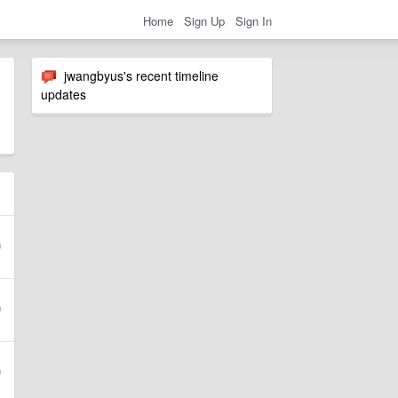
Home
Sign Up
Sign In
jwangbyus's recent timeline
updates