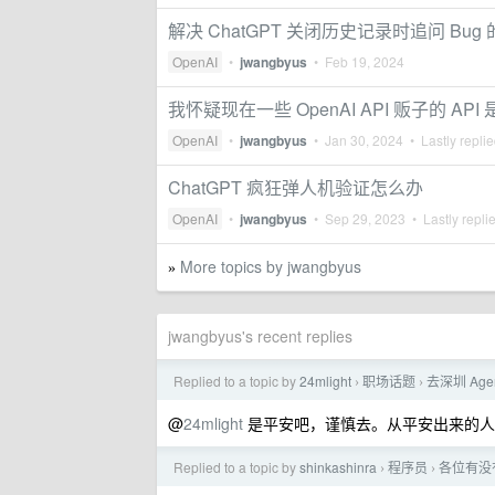
解决 ChatGPT 关闭历史记录时追问 Bug
OpenAI
•
jwangbyus
•
Feb 19, 2024
我怀疑现在一些 OpenAI API 贩子的 API 是
OpenAI
•
jwangbyus
•
Jan 30, 2024
• Lastly repli
ChatGPT 疯狂弹人机验证怎么办
OpenAI
•
jwangbyus
•
Sep 29, 2023
• Lastly repli
More topics by jwangbyus
»
jwangbyus's recent replies
Replied to a topic by
24mlight
职场话题
去深圳 Ag
›
›
@
24mlight
是平安吧，谨慎去。从平安出来的人我
Replied to a topic by
shinkashinra
程序员
各位有没
›
›