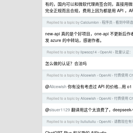
有的，国内可以和微软代理商签合同，直接用微软 Azur
完全正规而且合规，费用上因为都是用 API ，API
Replied to a topic by
CalciumIon
程序员
看到中转造
›
›
new-api 真的是个好项目，one-api 
发 azure 的中转站，感谢作者。
Replied to a topic by
llpwscq14
OpenAI
批量认证： gp
›
›
怎么做的认证？合法吗
Replied to a topic by
Alicewish
OpenAI
付费使用 Ch
›
›
@
Alicewish
你有没有考虑过 API 的价格...用 o
Replied to a topic by
Alicewish
OpenAI
付费使用 Ch
›
›
@
sisuer1129
翻译用这个太浪费了，deepseek-v3 
Replied to a topic by
liuliuliuliu
OpenAI
请教现在有
›
›
ChatGPT Plus 和谷歌的 AIStudio