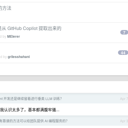
 的方法
从 GitHub Copilot 提取出来的
7
ed by
MEIerer
44
ed by
grilesshahani
ent 开发还是继续留着进行垂类 LLM 训练？
Apr 
认识太多了，基本都满腹牢骚...
有靠谱的方法可以给团队提供 AI 编程服务的？
Apr 