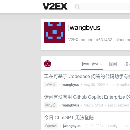
jwangbyus
V2EX member #631432, joined on
jwangbyus
提问
技
现在可基于 Codebase 问答的代码助手
程序员
•
jwangbyus
•
Aug 30, 2024
• Lastly replie
请问有没有用 Github Copilot Enterprize
问与答
•
jwangbyus
•
May 9, 2024
• Lastly replied
今日 ChatGPT 无法登陆
OpenAI
•
jwangbyus
•
Apr 2, 2024
• Lastly replied