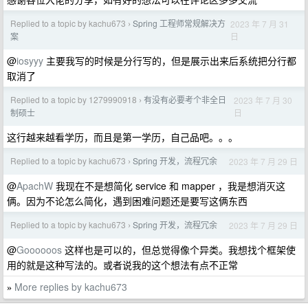
Replied to a topic by kachu673
Spring 工程师常规解决方
2023 年 7 月 31
›
日
案
@
iosyyy
主要我写的时候是分行写的，但是展示出来后系统把分行都
取消了
Replied to a topic by 1279990918
有没有必要考个非全日
2023 年 7 月 30
›
日
制硕士
这行越来越看学历，而且是第一学历，自己品吧。。。
Replied to a topic by kachu673
Spring 开发，流程冗余
2023 年 7 月 29 日
›
@
ApachW
我现在不是想简化 service 和 mapper ，我是想消灭这
俩。因为不论怎么简化，遇到困难问题还是要写这俩东西
Replied to a topic by kachu673
Spring 开发，流程冗余
2023 年 7 月 29 日
›
@
Goooooos
这样也是可以的，但总觉得像个异类。我想找个框架使
用的就是这种写法的。或者说我的这个想法有点不正常
More replies by kachu673
»