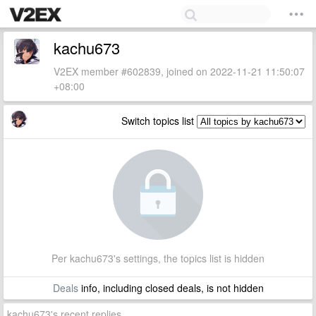
kachu673
V2EX member #602839, joined on 2022-11-21 11:50:07
+08:00
Switch topics list
Per kachu673's settings, the topics list is hidden
Deals
info, including closed deals, is not hidden
kachu673's recent replies