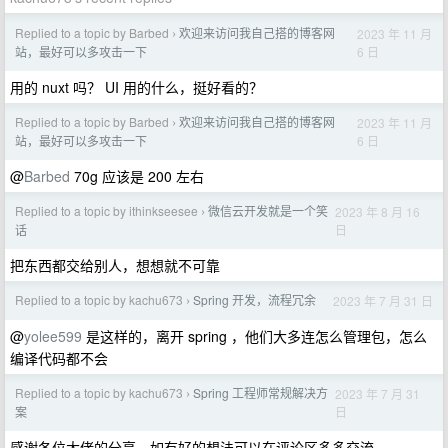
Replied to a topic by Barbed
欢迎来访问我自己搭的博客网
2023 年 11 月
›
6 日
站，最好可以多攻击一下
用的 nuxt 吗？ UI 用的什么，挺好看的？
Replied to a topic by Barbed
欢迎来访问我自己搭的博客网
2023 年 11 月
›
6 日
站，最好可以多攻击一下
@
Barbed
70g 应该是 200 左右
Replied to a topic by ithinkseesee
微信云开发就是一个笑
2023 年 8 月 16
›
日
话
把东西都交给别人，想想就不可靠
Replied to a topic by kachu673
Spring 开发，流程冗余
2023 年 7 月 31 日
›
@
yolee599
是这样的，离开 spring ，他们大多连怎么管理包，怎么
编译代码都不会
Replied to a topic by kachu673
Spring 工程师常规解决方
2023 年 7 月 31
›
日
案
感谢各位大佬的分享，如有好的想法可以在评论区多多交流