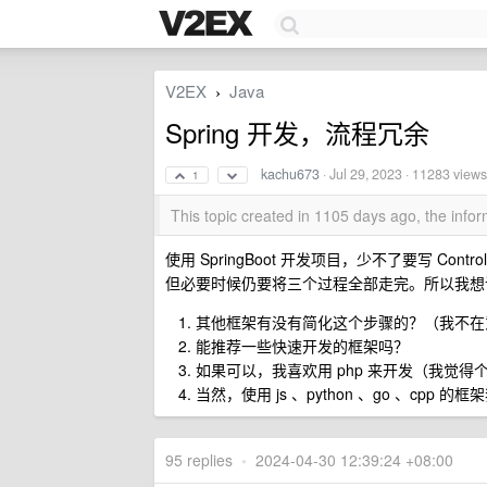
V2EX
Java
›
Spring 开发，流程冗余
kachu673
·
Jul 29, 2023
· 11283 views
1
This topic created in 1105 days ago, the inf
使用 SpringBoot 开发项目，少不了要写 Contr
但必要时候仍要将三个过程全部走完。所以我想
其他框架有没有简化这个步骤的？（我不在
能推荐一些快速开发的框架吗？
如果可以，我喜欢用 php 来开发（我觉得个
当然，使用 js 、python 、go 、cpp 
95 replies
•
2024-04-30 12:39:24 +08:00