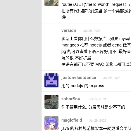
route().GET("/hello-world", request 
把所有代码都写到这里.多一个类都是
😂
version
Jul 29, 2023
实际上看你用什么数据库...如果 mys
mongodb 推荐 nodejs 或者 de
pg 的可以查看下语言库好用不..最好直接
坑的很.不好扩展
啥语言都可以不要 MVC 架构...都可以单
justonelastdance
Jul 29, 2023
用的 nodejs 的 express
zoharSoul
Jul 29, 2023
你不管用什么, 分层思想是少不了的
magicfield
Jul 29, 2023
java 的各种规范框架本来就更适合团队开