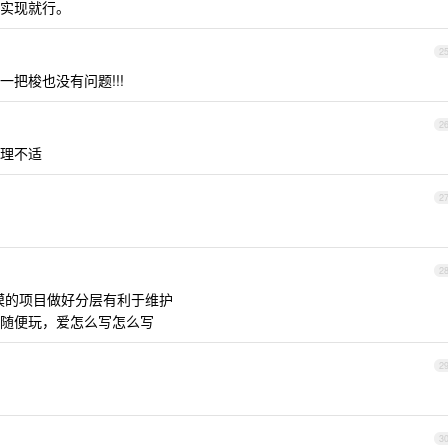
实现就行。
2
个类一把梭也没有问题!!!
2
就生理不适
2
2
一定规模的项目做好分层有利于维护
随便玩，爱怎么写怎么写
2
3