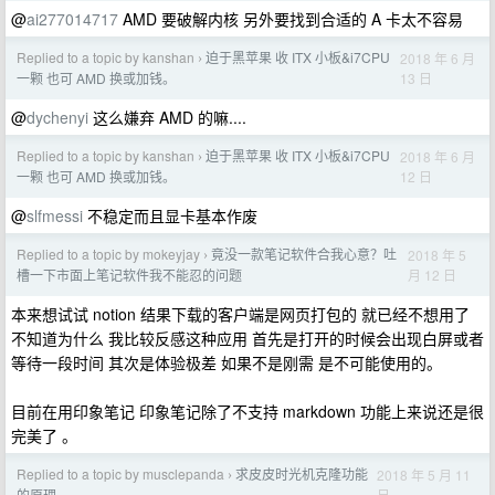
@
ai277014717
AMD 要破解内核 另外要找到合适的 A 卡太不容易
Replied to a topic by kanshan
迫于黑苹果 收 ITX 小板&i7CPU
2018 年 6 月
›
13 日
一颗 也可 AMD 换或加钱。
@
dychenyi
这么嫌弃 AMD 的嘛....
Replied to a topic by kanshan
迫于黑苹果 收 ITX 小板&i7CPU
2018 年 6 月
›
12 日
一颗 也可 AMD 换或加钱。
@
slfmessi
不稳定而且显卡基本作废
Replied to a topic by mokeyjay
竟没一款笔记软件合我心意？吐
2018 年 5
›
月 12 日
槽一下市面上笔记软件我不能忍的问题
本来想试试 notion 结果下载的客户端是网页打包的 就已经不想用了
不知道为什么 我比较反感这种应用 首先是打开的时候会出现白屏或者
等待一段时间 其次是体验极差 如果不是刚需 是不可能使用的。
目前在用印象笔记 印象笔记除了不支持 markdown 功能上来说还是很
完美了 。
Replied to a topic by musclepanda
求皮皮时光机克隆功能
2018 年 5 月 11
›
日
的原理