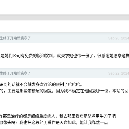
生终于开始新篇章了
Sep 26, 202
是她们公司有免费的饭和饮料，就央求她也带一份了，很感谢她愿意这
生终于开始新篇章了
Sep 22, 202
识到的话就不会触发多次评论的限制了哈哈哈。
的，主要是那些带楼层的回复，因为我不确定在他回复哪一位，本站的回
许那里治疗的都是超级重度病人，我去那里看病是杀鸡用牛刀了吧
摄像头吗？我也把这段经历看作是天命如此，能让我释然一点