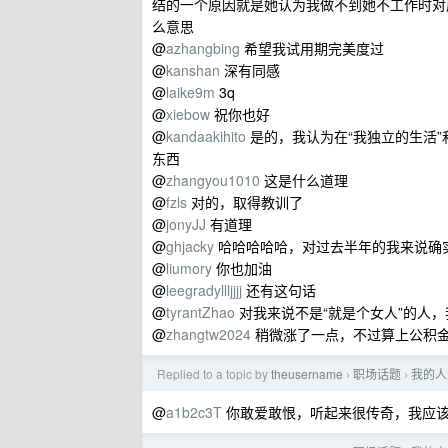
结的一个原因就是她认为我做不到她不工作时对房
么意思
@
azhangbing
希望我试用期完美度过
@
kanshan
深有同感
@
laike9m
3q
@
xiebow
祝你也好
@
kandaakihito
是的，我认为在“我独立的生活”
东西
@
zhangyou1010
这是什么道理
@
fzls
对的，取得教训了
@
jonyJJ
有道理
@
ghjacky
哈哈哈哈哈，对过去半年的我来说确
@
liumory
你也加油
@
leegradyllljjjj
还有这句话
@
tyrantZhao
对我来说不是“就是个女人”的人
@
zhangtw2024
稍微涨了一点，不过算上公积
Replied to a topic by
theusername
职场话题
我的人
›
›
@
a1b2c3T
你敢爱敢恨，听起来很传奇，我应