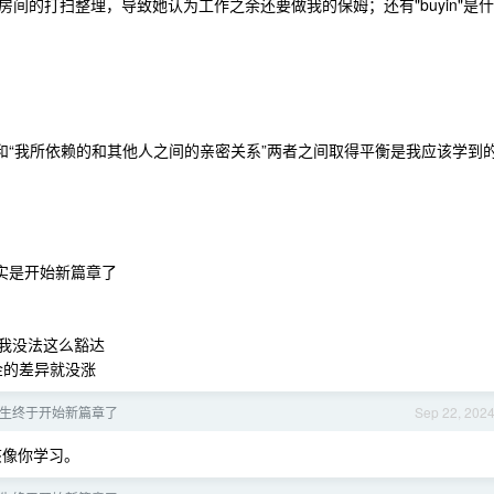
间的打扫整理，导致她认为工作之余还要做我的保姆；还有"buyin"是什
和“我所依赖的和其他人之间的亲密关系”两者之间取得平衡是我应该学到
实是开始新篇章了
，我没法这么豁达
金的差异就没涨
生终于开始新篇章了
Sep 22, 202
该像你学习。