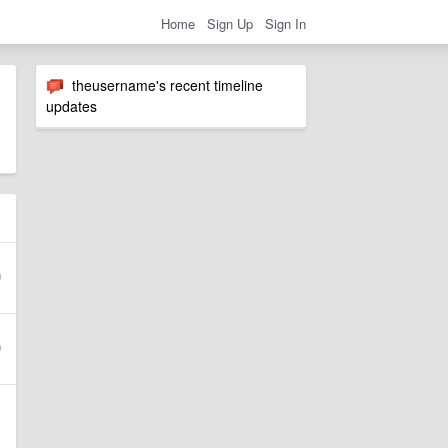
Home
Sign Up
Sign In
theusername's recent timeline
updates