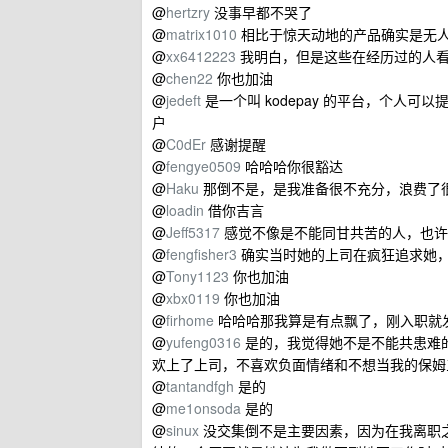
@
hertzry
没事早都不哭了
@
matrix1010
相比于惊天动地的产品确实是无
@
xx6412223
我明白，但是这些在经历过的人看
@
chen22
你也加油
@
jedeft
是一个叫 kodepay 的平台，个人可
户
@
C0dEr
感谢提醒
@
fengye0509
哈哈哈你很豁达
@
Haku
那倒不是，是我准备很不充分，浪费了
@
loadin
借你吉言
@
Jeff5317
感觉不像是不能同甘共苦的人，也许
@
fengfisher3
确实当时她的上司在疯狂追求她
@
Tony1123
你也加油
@
xbx0119
你也加油
@
firhome
哈哈哈那我算是有点飘了，刚入职就
@
yufeng0316
是的，我觉得她不是不能共患难
欢上了上司，不喜欢负面情绪和不想当我的保姆
@
tantandfgh
是的
@
me1onsoda
是的
@
sinux
没交集倒不是主要因素，因为在我离职