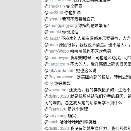
@
chuck1in
完全同意
@
aw2350
你也加油
@
tyhsun
我可不羡慕我自己
@
zhongpingyong
你指的是嫖娼吗？
@
haneki
你也加油
@
lasuar
不麻木的人都有喜怒哀乐爱恶欲，人之
@
bbao
原因很多，我也说不清楚。也不是大四，
@
harryWebb
哈哈哈我也不喜欢龟男
@
shadowyue
离职的时候上司也这么劝我，可
@
tianzeteam
不大的人，我在感情上确实很优
@
InkAndBanner
她也这么说
@
Baymaxbowen
是美团内部的说法，转岗去别
@
lry
你好机智
@
whevether
还凑活，我的存款挺多的，生活不
@
duli950523
就是我想总结我们分手的原因，希
同的理由，总之我从她的话语里学不到什么
@
Frank570
是这个道理
@
carytseng
确实
@
catch
哈哈哈哈哈别嘲笑我
@
duli950523
我没有给她生育压力，我们都很年