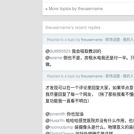
More topics by theusername
»
theusername's recent replies
Replied to a topic by
theusername
职场话题
我的人
›
›
@
duli950523
我会吸取教训的
@
sosme
倒也不是，房租水电我还是付一半。只
做。
Replied to a topic by
theusername
职场话题
我的人
›
›
才发现可以在一个评论里回复大家，如果早点意
我尽量回复了每一个网友，（除了那些我看不懂
复功能我一直看不明白）
@
jonsmith
你也加油
@
HusaYn
哈哈哈感觉医院并没有什么作用，也
@
nuonuojump
装摄像头是什么，物理意义的装
@
DigitaIOcean
往好处想确实是这样