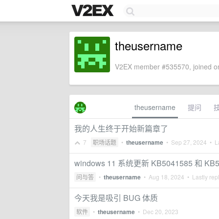
theusername
V2EX member #535570, joined on
theusername
提问
我的人生终于开始新篇章了
7
职场话题
•
theusername
•
Sep 27, 2024
• La
windows 11 系统更新 KB5041585 
问与答
•
theusername
•
Aug 18, 2024
• Lastly rep
今天我是吸引 BUG 体质
软件
•
theusername
•
Dec 20, 2023