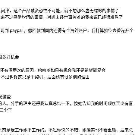
人问津，这个产品融资恐怕不可能，就不想那么虚无缥缈的事情了
来不过寻常坎坷的事情，对尚未经世事苦难的我来说已经很难熬了
以提现到 paypal ，想回款到国内还得有个海外账户，我打算抽空去香港开个
很多好机会
还有深层次的原因。哈哈哈如果有机会我还是希望能复合
，不过也许这只是个契机，后面还有很多别的理由
发这些
的人。分手的理由还得我认真总结一下，按她告知我的时间顺序至少有喜
三个了
之前是我工作她不工作的。不过你说的不错，她确实也不看重钱，后来总