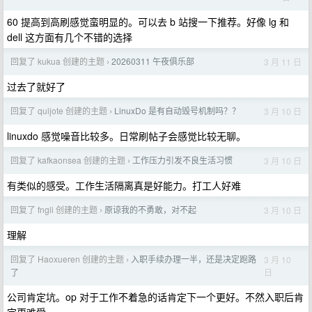
60 提高到高刷感觉蛮明显的。可以去 b 站搜一下推荐。好像 lg 和
dell 这方面有几个不错的选择
回复了 kukua 创建的主题
20260311 午夜俱乐部
3 月 11 日
›
过去了就好了
回复了 quijote 创建的主题
LinuxDo 是有自动毁号机制吗？？
3 月 10 日
›
linuxdo 感觉噪音比较多。日常刷帖子会感觉比较无聊。
回复了 kafkaonsea 创建的主题
工作压力引发不良生活习惯
3 月 10 日
›
有类似的感受。工作生活隔离真是好能力。打工人好难
回复了 fngli 创建的主题
原谅我的不勇敢，对不起
3 月 10 日
›
理解
回复了 Haoxueren 创建的主题
入职手续办理一半，还是决定跑路
3 月 10
›
日
了
公司肯定坑。op 对于工作不着急的话肯定下一个更好。不然入职后肯