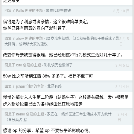
定更难受
回复了 Falls 创建的主题
亲戚找我爸借钱
3 月 10 日
›
借钱是为了利息或者亲情，这个很难简单决定。
你爸已经有同意的意向了就别管了。
回复了 afew 创建的主题
32 岁准备结婚，但长期失衡的母子关系成了最
3 月 5
›
日
大障碍，想听听大家的建议
改变你母亲我觉得很难，她已经用这种行为模式生活好几十年了，
回复了 bito 创建的主题
彩礼谈完也没得了
3 月 5 日
›
50w 比之前听到江西 38w 多多了。福建不至于吧
回复了 jcharr 创建的主题
北漂有感
3 月 4 日
›
慢慢的都步入人生第二阶段（结婚生子）这段很有感触。发小都照常
步入新阶段自己因为各种缘由还在原地踏步
回复了 kemo 创建的主题
家庭在一线郊区近三年生活成本开支统计
3 月 4
›
日
（含分类占比）
感谢 op 的分享，希望 op 不要被争论影响心情。