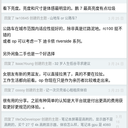
看下亮度。亮度和尺寸是体感最明显的。鹏 7 最高亮度有点垃圾
回复了 lw10645 创建的主题
山地车 or 公路车？
3 月 25 日
›
公路车在城市范围内适应性挺好的，除非真是烂路泥地。rc100 挺不
错的
或者 op 可以考虑一下 迪卡侬 riverside 系列。
另外闲鱼二手也是一个好选择
回复了 IsaacYoung 创建的主题
32 岁人生低谷寻求建议
3 月 24 日
›
女朋友有新的男盆友，可以直接拉黑了，真的不要在拉扯。
工作生活都向前看。op 你现在只是作为亲历者比较难走出来。
回复了 coooy 创建的主题
记一次贝壳省心租租房体验
3 月 23 日
›
很有用的分享。之前有种简单的认知是大平台就是付出更高的费用获
取更好更规范的体验。。
3 月
回复了 lifeOsDeveloper 创建的主题
笔记本屏幕是高刷的，显示器不是
›
16
高刷的，买个 27 寸 4k 高刷显示器，体验怎么样，笔记本 gpu 是 4060
日