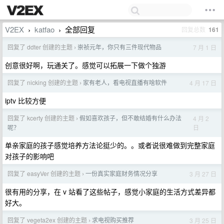
V2EX
katfao
全部回复
回复总数
161
›
›
回复了 ddter 创建的主题
崇祯元年，你只有三件现代物品
7 月 1 日
›
创意很好啊，玩通关了。感觉可以拓展一下做个独游
回复了 nicking 创建的主题
家有老人，看电视直播有啥软件
4 月 17 日
›
iptv 比较方便
回复了 kcerty 创建的主题
假如喜欢孩子，但不敢结婚有什么办法
4 月 2
›
日
呢？
单亲家庭的孩子感觉培养方法论挺少的。。或者说很难做到完整家庭
对孩子的影响吧
回复了 easyVer 创建的主题
一份真实家庭财务情况分享
3 月 27 日
›
很有用的分享，在 v 站看了这些帖子，感觉小家庭的生活方式差异都
好大。
回复了 vegeta2ex 创建的主题
求电视购买推荐
3 月 25 日
›