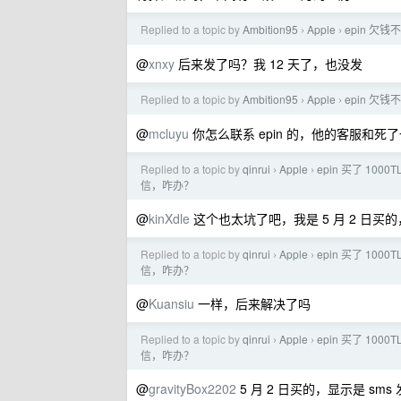
Replied to a topic by
Ambition95
Apple
epin 欠
›
›
@
xnxy
后来发了吗？我 12 天了，也没发
Replied to a topic by
Ambition95
Apple
epin 欠
›
›
@
mcluyu
你怎么联系 epin 的，他的客服和死
Replied to a topic by
qinrui
Apple
epin 买了 10
›
›
信，咋办？
@
kinXdle
这个也太坑了吧，我是 5 月 2 日买的
Replied to a topic by
qinrui
Apple
epin 买了 10
›
›
信，咋办？
@
Kuansiu
一样，后来解决了吗
Replied to a topic by
qinrui
Apple
epin 买了 10
›
›
信，咋办？
@
gravityBox2202
5 月 2 日买的，显示是 s