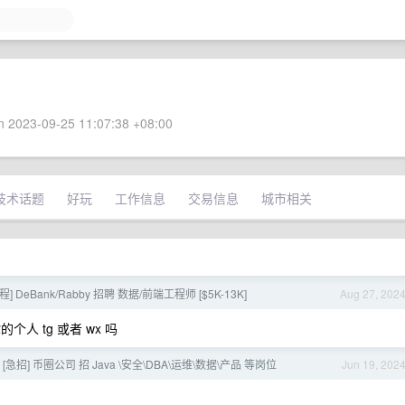
 2023-09-25 11:07:38 +08:00
技术话题
好玩
工作信息
交易信息
城市相关
远程] DeBank/Rabby 招聘 数据/前端工程师 [$5K-13K]
Aug 27, 202
个人 tg 或者 wx 吗
te] [急招] 币圈公司 招 Java \安全\DBA\运维\数据\产品 等岗位
Jun 19, 202