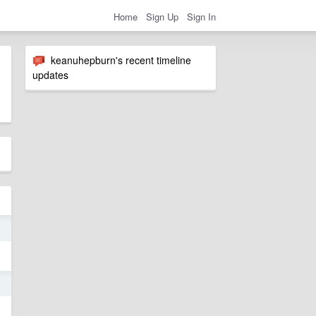
Home
Sign Up
Sign In
keanuhepburn's recent timeline
updates
4
4