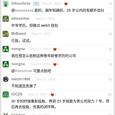
thbourlove
May 21, 2024
1
OP
4
@
aaaaaaaaa
是的，越年轻越好。25 岁以内的有额外加分
whevether
May 21, 2024
5
中专学历。但做过 web3 钱包.
MrBrand
May 21, 2024
6
已投，试试。
nongna
May 21, 2024
2
7
我在想怎么抵制这种卷年龄卷学历的公司
nongna
May 21, 2024
8
8
@
thbourlove
可要点脸吧
matrix1986
May 21, 2024
9
不知道您贵庚了
iOCZS
May 21, 2024
2
10
30 岁的时候重新投胎，养到 23 岁就能为贵公司效力 7 年，然
后再去投胎，完美的闭环啊。
hbkdsm
May 21, 2024