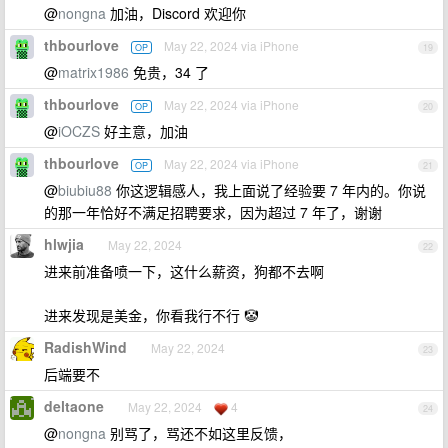
@
nongna
加油，Discord 欢迎你
thbourlove
May 22, 2024 via iPhone
OP
19
@
matrix1986
免贵，34 了
thbourlove
May 22, 2024 via iPhone
OP
20
@
iOCZS
好主意，加油
thbourlove
May 22, 2024 via iPhone
OP
21
@
biubiu88
你这逻辑感人，我上面说了经验要 7 年内的。你说
的那一年恰好不满足招聘要求，因为超过 7 年了，谢谢
hlwjia
May 22, 2024
22
进来前准备喷一下，这什么薪资，狗都不去啊
进来发现是美金，你看我行不行 🤡
RadishWind
May 22, 2024
23
后端要不
deltaone
May 22, 2024
4
24
@
nongna
别骂了，骂还不如这里反馈，