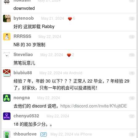
11
downvoted
bytenoob
May 21, 2024
5
12
好的 这就卸载 Rabby
RRRSSS
May 22, 2024
13
NB 的 30 岁限制
Steveliao
May 22, 2024
2
14
煞笔玩意儿
biubiu88
May 22, 2024 via Android
15
经验 7 年，年龄 30 以下？？？正常人 22 毕业，7 年经验 29
了，好家伙，只有一年的机会可以投递贱司！
nongna
May 22, 2024
16
去他们的 discord 说吧，
https://discord.com/invite/KYuj8DE
chenyu0532
May 22, 2024
17
18 的能加多少分。。
thbourlove
May 22, 2024 via iPhone
OP
18