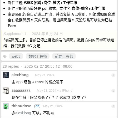
邮件主题
V2EX 招聘+岗位+姓名+工作年限
附件里的简历最好是 pdf 格式，文件名
岗位+姓名+工作年限
主题匹配的会自动进工作流，并回复简历已收到，粗筛后如果合适
会在收到简历 5 天内联系，发出简历后 5 天没联系可以认为已被
Pass
Supplement 1 · 2024 年 5 月 24 日
前端简历过多，目前已停止接收前端的简历。数据方向的同学可以继
续，我们数据 HC 充足
web3
数据工程师
前端工程师
28 replies
•
2025-02-27 20:55:12 +08:00
alexHong
May 21, 2024
1
主 app 经验 + react 的能投递不
aaaaaaaaa
May 21, 2024 via iPhone
2
现在年龄上限又降低了？？？这就到 30 岁了？
thbourlove
May 21, 2024
OP
3
@
alexHong
可以，不影响