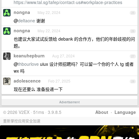
https://www.tal.sg/tafep/contact-us#workplace-practices
nongna
May 22, 2024
25
@
deltaone
谢谢
nongna
May 22, 2024
26
也建议大家试试反馈给 debank 的合作方，他们的年龄歧视的问
题。
keanuhepburn
Aug 27, 2024
27
@
thbourlove
uiux 设计师招聘吗？可以留一个你的个人 tg 或者
wx 吗
adolescence
Feb 27, 2025
28
现在还要么 准备投递一下
Advertisement
© 2026 V2EX · 51ms · 3.9.8.5
About
·
Language
重新掌控应用安全加速