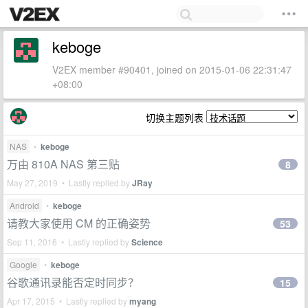
keboge
V2EX member #90401, joined on 2015-01-06 22:31:47
+08:00
切换主题列表
NAS
•
keboge
万由 810A NAS 第三贴
8
May 27, 2019 • Lastly replied by
JRay
Android
•
keboge
请教大家使用 CM 的正确姿势
53
Sep 11, 2016 • Lastly replied by
Science
Google
•
keboge
谷歌通讯录能否定时同步？
15
Apr 17, 2015 • Lastly replied by
myang