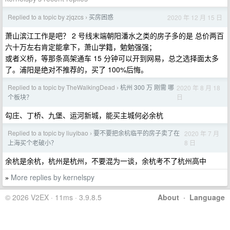
Replied to a topic by zjqzcs
买房困惑
2020 年 12 月 15 日
›
萧山滨江工作是吧？ 2 号线末端朝阳潘水之类的房子多的是 总价两百
六十万左右肯定能拿下，萧山学籍，勉勉强强；
或者义桥，等那条高架通车 15 分钟可以开到网易，总之选择面太多
了。浦阳是绝对不推荐的，买了 100%后悔。
Replied to a topic by TheWalkingDead
杭州 300 万 刚需 哪
2020 年 8 月 18
›
日
个板块？
勾庄、丁桥、九堡、运河新城，能买主城何必余杭
Replied to a topic by liuyibao
要不要把余杭临平的房子卖了在
2020 年 7 月
›
8 日
上海买个老破小？
余杭是余杭，杭州是杭州，不要混为一谈，余杭考不了杭州高中
More replies by kernelspy
»
© 2026 V2EX · 11ms · 3.9.8.5
About
·
Language