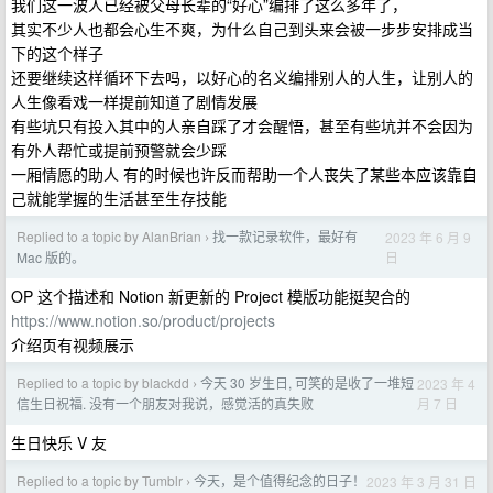
我们这一波人已经被父母长辈的“好心”编排了这么多年了，
其实不少人也都会心生不爽，为什么自己到头来会被一步步安排成当
下的这个样子
还要继续这样循环下去吗，以好心的名义编排别人的人生，让别人的
人生像看戏一样提前知道了剧情发展
有些坑只有投入其中的人亲自踩了才会醒悟，甚至有些坑并不会因为
有外人帮忙或提前预警就会少踩
一厢情愿的助人 有的时候也许反而帮助一个人丧失了某些本应该靠自
己就能掌握的生活甚至生存技能
Replied to a topic by AlanBrian
找一款记录软件，最好有
2023 年 6 月 9
›
日
Mac 版的。
OP 这个描述和 Notion 新更新的 Project 模版功能挺契合的
https://www.notion.so/product/projects
介绍页有视频展示
Replied to a topic by blackdd
今天 30 岁生日, 可笑的是收了一堆短
2023 年 4
›
月 7 日
信生日祝福. 没有一个朋友对我说，感觉活的真失败
生日快乐 V 友
Replied to a topic by Tumblr
今天，是个值得纪念的日子！
2023 年 3 月 31 日
›