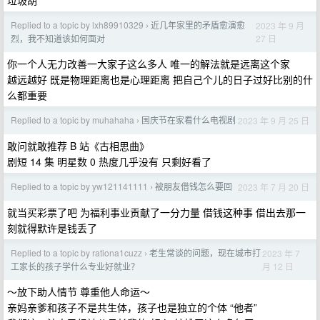
垃圾胡
Replied to a topic by lxh89910329
近几年家里的矛盾愈演愈
2023 年 9 月
›
27 日
烈，我不知道该如何面对
你一个人无力改善一大家子这么多人 唯一的解法就是远离这个家
越远越好 既是物理距离也是心理距离 把自己个儿的日子过好比别的什
么都重要
Replied to a topic by muhahaha
国庆节在家看什么电视剧
2023 年 9 月 25 日
›
敢问就敢推荐 B 站《古相思曲》
剧短 14 集 明星数 0 热度几乎没有 只剩好看了
Replied to a topic by yw121141111
被朋友借钱怎么要回
2023 年 7 月 20 日
›
就当买彩票了吧 为福利事业贡献了一分力量 借钱这种事 借出去那一
刻就得默许是钱丢了
Replied to a topic by rationa1cuzz
老生常谈的问题，现在城市打
2023 年 7
›
月 12 日
工家长的孩子学什么专业好就业？
～放下助人情节 尊重他人命运～
亲妈亲爹和孩子不是共生体，孩子也是独立的个体 “他者”