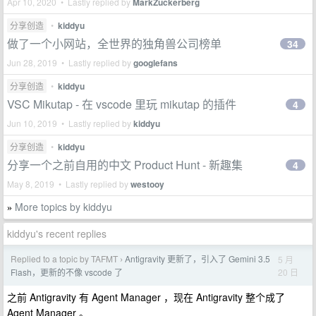
Apr 10, 2020 • Lastly replied by
MarkZuckerberg
分享创造
•
kiddyu
做了一个小网站，全世界的独角兽公司榜单
34
Jun 28, 2019 • Lastly replied by
googlefans
分享创造
•
kiddyu
VSC Mikutap - 在 vscode 里玩 mikutap 的插件
4
Jun 10, 2019 • Lastly replied by
kiddyu
分享创造
•
kiddyu
分享一个之前自用的中文 Product Hunt - 新趣集
4
May 8, 2019 • Lastly replied by
westooy
More topics by kiddyu
»
kiddyu's recent replies
Replied to a topic by TAFMT
Antigravity 更新了，引入了 Gemini 3.5
5 月
›
20 日
Flash，更新的不像 vscode 了
之前 Antigravity 有 Agent Manager ，现在 Antigravity 整个成了
Agent Manager 。