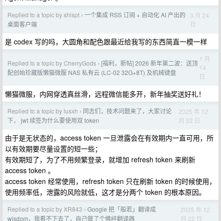
Replied to a topic by shispt
一个集成 RSS 订阅 + 自动化 AI 产出的
3 月 24
›
日
桌面客户端
是 codex 写的吗，大圆角和配色跟最近给我写的东西简直一模一样
1 月
Replied to a topic by CherryGods
[福利，新帖] 2026 新年第二波：送顶
›
14
配创始珍藏版懒猫微服 NAS 私有云 (LC-02 32G+8T) 及机械键盘
日
懒猫微服，内网穿透真丝滑，远程微信能多开，新年抽奖送好礼！
Replied to a topic by lusxh
同志们，技术问题来了，大家讨论
2025 年 12
›
月 22 日
下， jwt 续签为什么要使用双 token
由于是无状态的，access token 一旦泄露会在有效期内一直可用，所
以有效期要尽量设置的短一些；
有效期短了，为了不用频繁登录，就增加 refresh token 来刷新
access token 。
access token 经常使用，refresh token 只在刷新 token 的时候使用，
使用频率低，泄露的风险就低，这才是分两个 token 的根本原因。
Replied to a topic by XR843
Google 把「般若」翻译成
2025 年 12
›
月 22 日
wisdom，我看不下去了，自己做了个佛经翻译器