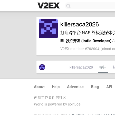
killersaca2026
打造跨平台 NAS 终极流媒
🏢
独立开发 (Indie Developer)
/
V2EX member #792904, joined on
killersaca2026
提问
About
·
Help
·
Advertise
·
Blog
·
API
创意工作者们的社区
World is powered by solitude
VERSION: 3.9.8.5 · 9ms ·
UTC 18:33
·
PVG 02:33
·
LAX 11