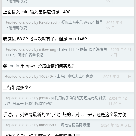
29 日
IP 池策略改变
上面输入 mtu 输入错误应该是 1492
Replied to a topic by KexyBiscuit
疑似上海电信 @vip1 拨号
2025 年 6 月
›
29 日
IP 池策略改变
我这边 58.32 播两次就有了，但是 mtu 1482
Replied to a topic by mikewang
FakeHTTP - 伪装 TCP 连接为
2025 年 6 月
›
2 日
HTTP，解除白名单限速
@
Lentin
用 opwrt 旁路由该如何实现？
Replied to a topic by 100240v
上海广电推大上行家宽
2025 年 3 月 1 日
›
上行带宽多少？
Replied to a topic by jeesk
你们用的手动刮胡刀还是电动剃须
2024 年 12
›
月 20 日
刀？ 分享一下你们折腾的经验
手动，吉列锋隐最新的型号带加热的，对比下来，还是这个最方便
Replied to a topic by tibbersvs
上海电信精品网限速
2024 年 12 月 6 日
›
投诉了 2 次，终于恢复了，看能坚持几天