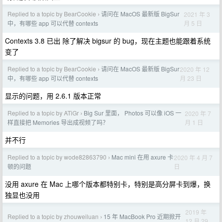
Replied to a topic by BearCookie
请问在 MacOS 最新版 BigSur
2021 年 3
›
月 5 日
中，有哪些 app 可以代替 contexts
Contexts 3.8 已出 除了解决 bigsur 的 bug，现在主题也能跟着系统
变了
Replied to a topic by BearCookie
请问在 MacOS 最新版 BigSur
2020 年 12
›
月 23 日
中，有哪些 app 可以代替 contexts
显示的问题，用 2.6.1 版本正常
Replied to a topic by ATiGr
Big Sur 里面， Photos 可以像 iOS 一
2020 年 7
›
月 1 日
样直接把 Memories 导出成视频了吗？
并不行
Replied to a topic by wode82863790
Mac mini 在用 axure 卡
2020 年 4 月 7
›
日
顿的问题
没用 axure 在 Mac 上哪个版本都特别卡，特别是高分屏卡到爆，换
独显也没用
2019 年
Replied to a topic by zhouweiluan
15 年 MacBook Pro 近期掀开
›
12 月 29