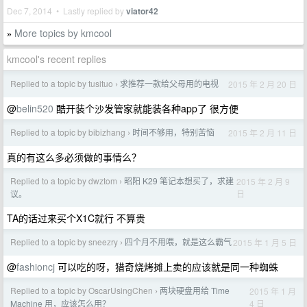
Dec 7, 2014 • Lastly replied by
viator42
More topics by kmcool
»
kmcool's recent replies
Replied to a topic by tusituo
求推荐一款给父母用的电视
2015 年 2 月 20 日
›
@
belin520
酷开装个沙发管家就能装各种app了 很方便
Replied to a topic by bibizhang
时间不够用，特别苦恼
2015 年 2 月 11 日
›
真的有这么多必须做的事情么？
Replied to a topic by dwztom
昭阳 K29 笔记本想买了，求建
2015 年 2 月 9
›
日
议。
TA的话过来买个X1C就行 不算贵
Replied to a topic by sneezry
四个月不用喂，就是这么霸气
2015 年 1 月 5 日
›
@
fashioncj
可以吃的呀，猎奇烧烤摊上卖的应该就是同一种蜘蛛
Replied to a topic by OscarUsingChen
两块硬盘用给 Time
2015 年 1 月
›
4 日
Machine 用，应该怎么用？