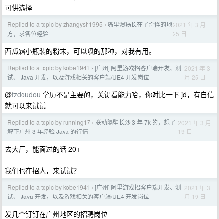
可供选择
Replied to a topic by zhangysh1995
嘴里溃疡长在了奇怪的地
2021 年 3 月
›
25 日
方，求各位经验
西瓜霜小瓶装的粉末，可以喷的那种，对我有用。
Replied to a topic by kobe1941
[广州] 阿里游戏招客户端开发、测
2021 年 3
›
月 25 日
试、 Java 开发，以及游戏相关的客户端/UE4 开发岗位
@
fzdoudou
学历不是主要的，关键看能力哈，你对比一下 jd，有自信
就可以来试试
Replied to a topic by running17
联动隔壁长沙 3 年 7k 的，想了
2021 年 3 月
›
19 日
解下广州 3 年经验 Java 的行情
去大厂，能面过的话 20+
我们也在招人，来试试？
Replied to a topic by kobe1941
[广州] 阿里游戏招客户端开发、测
2021 年 3
›
月 19 日
试、 Java 开发，以及游戏相关的客户端/UE4 开发岗位
发几个钉钉在广州地区的招聘岗位