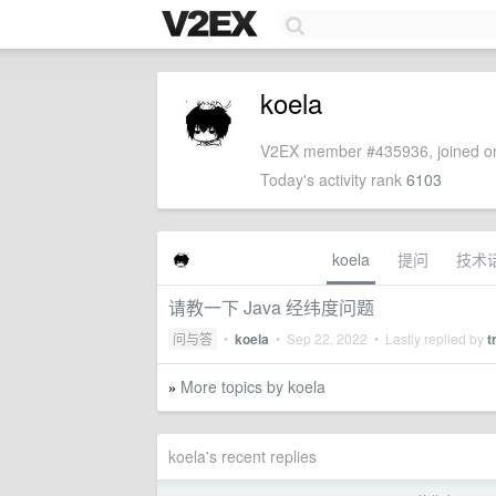
koela
V2EX member #435936, joined on
Today's activity rank
6103
koela
提问
技术
请教一下 Java 经纬度问题
问与答
•
koela
•
Sep 22, 2022
• Lastly replied by
t
More topics by koela
»
koela's recent replies