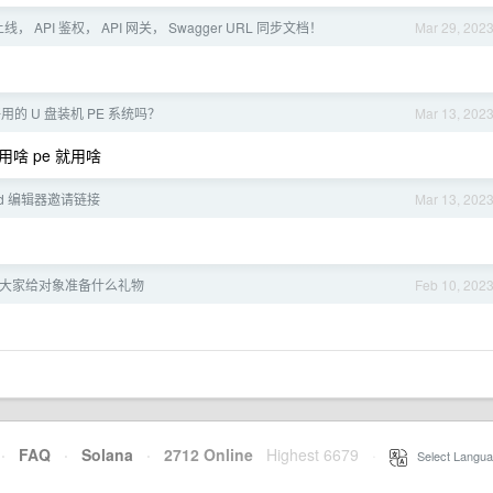
， API 鉴权， API 网关， Swagger URL 同步文档！
Mar 29, 202
的 U 盘装机 PE 系统吗？
Mar 13, 202
想用啥 pe 就用啥
ed 编辑器邀请链接
Mar 13, 202
大家给对象准备什么礼物
Feb 10, 202
·
FAQ
·
Solana
·
2712 Online
Highest 6679
·
Select Langua