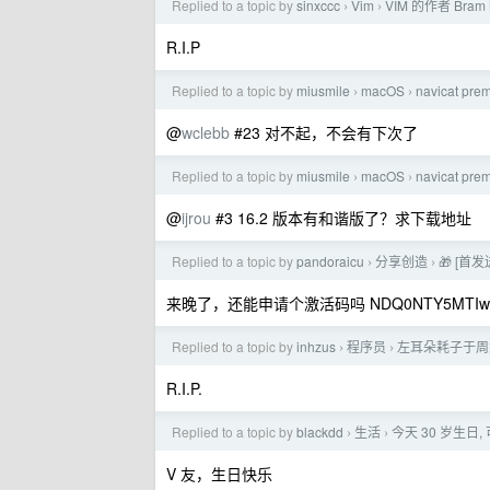
Replied to a topic by
sinxccc
Vim
VIM 的作者 Bram
›
›
R.I.P
Replied to a topic by
miusmile
macOS
navicat 
›
›
@
wclebb
#23 对不起，不会有下次了
Replied to a topic by
miusmile
macOS
navicat 
›
›
@
ijrou
#3 16.2 版本有和谐版了？求下载地址
Replied to a topic by
pandoraicu
分享创造
🎁 [首
›
›
来晚了，还能申请个激活码吗 NDQ0NTY5MTIwQ
Replied to a topic by
inhzus
程序员
左耳朵耗子于周
›
›
R.I.P.
Replied to a topic by
blackdd
生活
今天 30 岁生
›
›
V 友，生日快乐