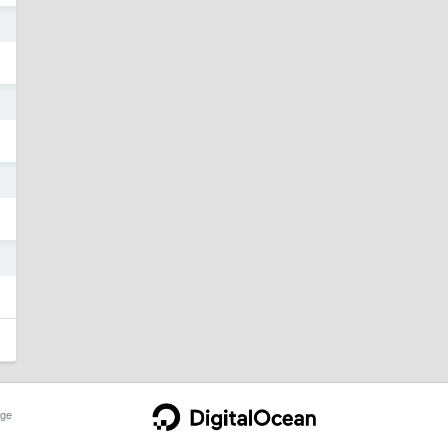
3
3
3
3
ge