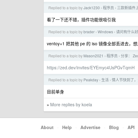
Replied to a topic by
Jack1230
程序员
三款新插件上线
›
›
看了一下还不错，插件功能很吸引我
Replied to a topic by
brader
Windows
请问有什么好用
›
›
ventoy+1 把其他 pe 的 iso 镜像全部丢进去，
Replied to a topic by
Mason2021
程序员
分享： Z
›
›
https://zed.dev/invites/EYEmyc4UsPGvTqmH
Replied to a topic by
Peakday
生活
情人节快到了，
›
›
目前单身
More replies by koela
»
About
·
Help
·
Advertise
·
Blog
·
API