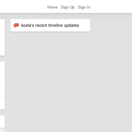
Home
Sign Up
Sign In
koela's recent timeline updates