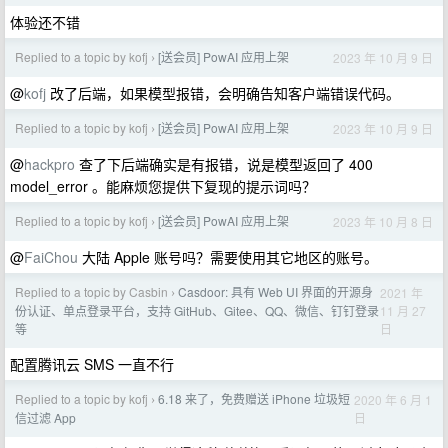
体验还不错
Replied to a topic by kofj
[送会员] PowAI 应用上架
2023 年 10 月 9 日
›
@
kofj
改了后端，如果模型报错，会明确告知客户端错误代码。
Replied to a topic by kofj
[送会员] PowAI 应用上架
2023 年 10 月 9 日
›
@
hackpro
查了下后端确实是有报错，说是模型返回了 400
model_error 。能麻烦您提供下复现的提示词吗？
Replied to a topic by kofj
[送会员] PowAI 应用上架
2023 年 10 月 8 日
›
@
FaiChou
大陆 Apple 账号吗？需要使用其它地区的账号。
Replied to a topic by Casbin
Casdoor: 具有 Web UI 界面的开源身
2021 年
›
11 月 27
份认证、单点登录平台，支持 GitHub、Gitee、QQ、微信、钉钉登录
日
等
配置腾讯云 SMS 一直不行
Replied to a topic by kofj
6.18 来了，免费赠送 iPhone 垃圾短
2020 年 6 月 1
›
日
信过滤 App