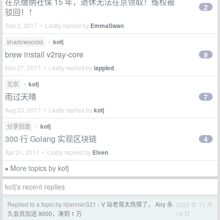
在京缴纳社保 15 年，退休无法在京领取！维权被
2
驳回！！
Sep 2, 2017 • Lastly replied by
EmmaSwan
shadowsocks
•
kofj
brew install v2ray-core
9
Nov 27, 2017 • Lastly replied by
iappled
北京
•
kofj
雨过天晴
7
Aug 23, 2017 • Lastly replied by
kofj
分享创造
•
kofj
300 行 Golang 实现区块链
4
Apr 21, 2017 • Lastly replied by
Elven
More topics by kofj
»
kofj's recent replies
Replied to a topic by lijianmin321
V 站老哥太热情了， Airy 永
2023 年 11 月
›
14 日
久会员加送 9000，凑到 1 万