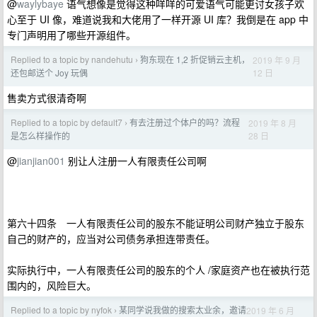
@
waylybaye
语气想像是觉得这种咩咩的可爱语气可能更讨女孩子欢
心至于 UI 像，难道说我和大佬用了一样开源 UI 库？我倒是在 app 中
专门声明用了哪些开源组件。
Replied to a topic by nandehutu
狗东现在 1,2 折促销云主机，
2019 年 9 月
›
12 日
还包邮送个 Joy 玩偶
售卖方式很清奇啊
Replied to a topic by default7
有去注册过个体户的吗？流程
2019 年 8 月
›
28 日
是怎么样操作的
@
jianjian001
别让人注册一人有限责任公司啊
第六十四条 一人有限责任公司的股东不能证明公司财产独立于股东
自己的财产的，应当对公司债务承担连带责任。
实际执行中，一人有限责任公司的股东的个人 /家庭资产也在被执行范
围内的，风险巨大。
Replied to a topic by nyfok
某同学说我做的搜索太业余，邀请
2019 年 6 月
›