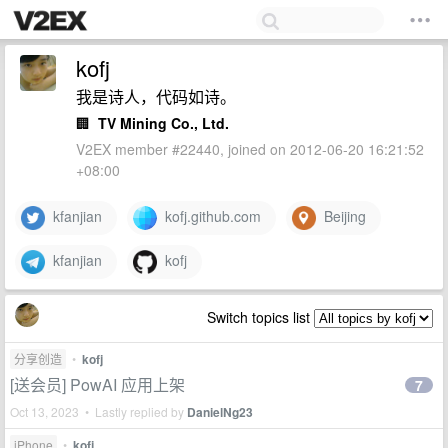
kofj
我是诗人，代码如诗。
🏢
TV Mining Co., Ltd.
V2EX member #22440, joined on 2012-06-20 16:21:52
+08:00
kfanjian
kofj.github.com
Beijing
kfanjian
kofj
Switch topics list
分享创造
•
kofj
[送会员] PowAI 应用上架
7
Oct 13, 2023 • Lastly replied by
DanielNg23
iPhone
•
kofj