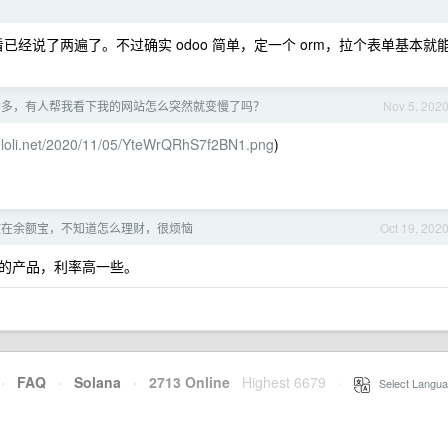
一看已经说了两遍了。不过确实 odoo 简单，定一个 orm，拉个表单基本就
神多，有人帮我看下我的网站怎么突然就变慢了吗？
Nov 5, 202
/i.loli.net/2020/11/05/YteWrQRhS7f2BN1.png
)
 放在余额宝，不知道怎么理财，很烦恼
Oct 19, 202
的产品，利率高一些。
·
FAQ
·
Solana
·
2713 Online
Highest 6679
·
Select Langua