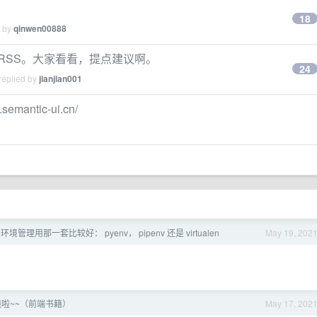
18
d by
qinwen00888
RSS。大家看看，提点建议啊。
24
replied by
jianjian001
emantic-ui.cn/
n 环境管理用那一套比较好： pyenv， pipenv 还是 virtualen
May 19, 202
啦~~（前端书籍）
May 17, 202