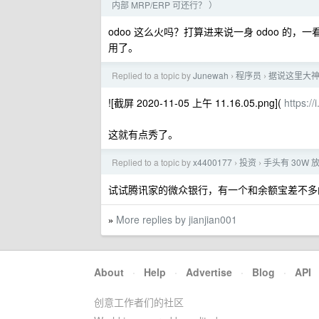
内部 MRP/ERP 可还行？ ）
odoo 这么火吗？打算进来说一身 odoo 的，
用了。
Replied to a topic by
Junewah
程序员
据说这里大
›
›
![截屏 2020-11-05 上午 11.16.05.png](
https:/
这就有点秀了。
Replied to a topic by
x4400177
投资
手头有 30W
›
›
试试腾讯家的微众银行，有一个和余额宝差不多
More replies by jianjian001
»
About
·
Help
·
Advertise
·
Blog
·
API
创意工作者们的社区