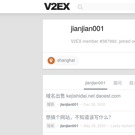
jianjian001
V2EX member #387992, joined on
shanghai
jianjian001
提问
技
域名出售 kejishidai.net daoest.com
域名
•
jianjian001
•
Dec 28, 2020
想搞个网站，不知道该写什么？
站长
•
jianjian001
•
May 28, 2020
• Lastly replied 