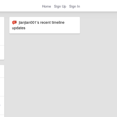
Home
Sign Up
Sign In
jianjian001's recent timeline
updates