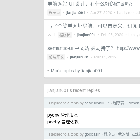
导航网站 UI 设计，有什么好的建议吗？
程序员
•
jianjian001
•
Apr 27, 2020
• Lastly replie
写了个简单网址导航，可以自定义，订阅 
1
程序员
•
jianjian001
•
Feb 25, 2020
• Lastly 
semantic-ui 中文站 被劫持了？ http://www.s
前端开发
•
jianjian001
•
Mar 14, 2019
More topics by jianjian001
»
jianjian001's recent replies
Replied to a topic by
shayuvpn0001
程序员
Pytho
›
›
pyenv 管理版本
poetry 管理依赖
Replied to a topic by
godbasin
程序员
我的新书上线
›
›