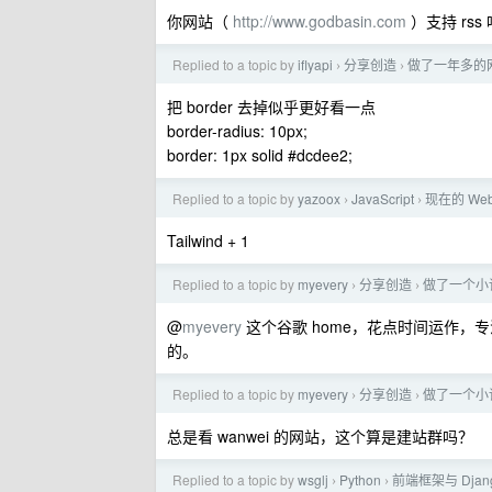
你网站（
http://www.godbasin.com
）支持 rss
Replied to a topic by
iflyapi
分享创造
做了一年多的
›
›
把 border 去掉似乎更好看一点
border-radius: 10px;
border: 1px solid #dcdee2;
Replied to a topic by
yazoox
JavaScript
现在的 Web
›
›
Tailwind + 1
Replied to a topic by
myevery
分享创造
做了一个小论
›
›
@
myevery
这个谷歌 home，花点时间运作，专注
的。
Replied to a topic by
myevery
分享创造
做了一个小论
›
›
总是看 wanwei 的网站，这个算是建站群吗？
Replied to a topic by
wsglj
Python
前端框架与 Dja
›
›