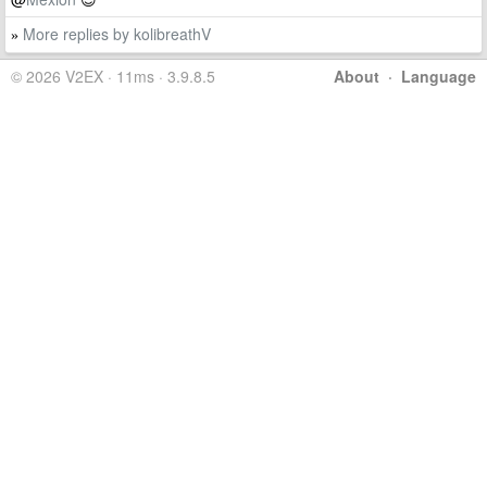
More replies by kolibreathV
»
© 2026 V2EX · 11ms · 3.9.8.5
About
·
Language