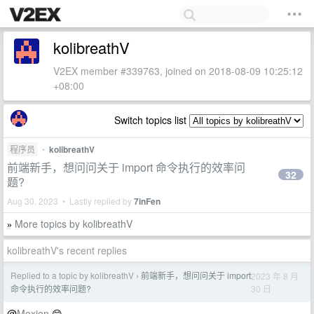
kolibreathV
V2EX member #339763, joined on 2018-08-09 10:25:12
+08:00
Switch topics list
程序员
•
kolibreathV
前端新手，想问问关于 import 命令执行的效率问
32
题?
Aug 30, 2023 • Lastly replied by
7inFen
More topics by kolibreathV
»
kolibreathV's recent replies
Replied to a topic by kolibreathV
前端新手，想问问关于 import
2023 年 8 月
›
30 日
命令执行的效率问题?
@
Mexion
😊