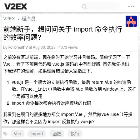
V2EX
程序员
›
前端新手，想问问关于 import 命令执行
的效率问题?
By
kolibreathV
at Aug 30, 2023 · 4673 views
之前没有写过前端，现在临时开始学习并且编码。简单学习了一下
Vue ，看了下项目代码和 vue.js 源码心中有些疑惑. 首先我先抛出一
下我现在的理解，如果理解错误请大家指正下：
vue.js 是一个很大的立刻执行函数，最后 return Vue 的构造函
数。在
函数中会将 Vue 函数放到 window 上，这样
vue._init()
全局都可以使用
import 命令每次都会执行对应模块的代码
我看到在项目的很多地方都会 import Vue ，然后做
等操
Vue.use()
作，那这样会不会因为 import 反复执行 vue.js?
Vue
import
函数
执行