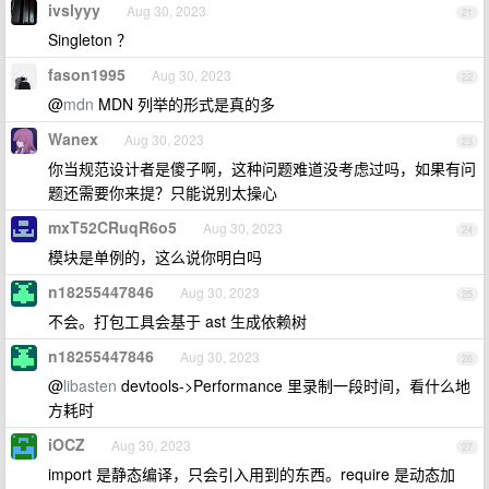
ivslyyy
Aug 30, 2023
21
Singleton ？
fason1995
Aug 30, 2023
22
@
mdn
MDN 列举的形式是真的多
Wanex
Aug 30, 2023
23
你当规范设计者是傻子啊，这种问题难道没考虑过吗，如果有问
题还需要你来提？只能说别太操心
mxT52CRuqR6o5
Aug 30, 2023
24
模块是单例的，这么说你明白吗
n18255447846
Aug 30, 2023
25
不会。打包工具会基于 ast 生成依赖树
n18255447846
Aug 30, 2023
26
@
libasten
devtools->Performance 里录制一段时间，看什么地
方耗时
iOCZ
Aug 30, 2023
27
import 是静态编译，只会引入用到的东西。require 是动态加