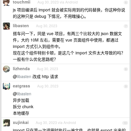
touchmii
Aug 30, 2023 via Android
6
js 项目编译后 import 就会被实际用到的代码替换，你这种你说
的这种只是 debug 下情况，不用瞎操心。
libasten
Aug 30, 2023
7
搭车问一下，同是 vue 项目，有两三个比较大的 json 数据文
件，大约 10M 左右，需要在 vue 页面组件中使用，都通过
import 方式引入到组件中。
现在这个组件特别卡顿，是这几个 import 文件太大导致的吗？
一般有什么优化思路呢？
lizhenda
Aug 30, 2023
8
@
libasten
改成 http 请求
eatgrass
Aug 30, 2023
9
@
libasten
异步加载
拆分 chunk
本地缓存
xujinkai
Aug 30, 2023 via Android
10
import 只在第一次调用时执行一遍文件，也就是 export 出来的