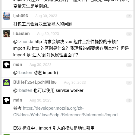
变量天生是单例的。
ljsh093
Aug 30, 2023
11
打包工具会解决重复导入的问题
libasten
Aug 30, 2023
12
@
lizhenda
http 请求会解决 vue 组件上控件操控的卡顿？
import 和 http 的区别是什么？我理解的都要缓存到本地？但是
import 是“注入”到对象属性里面了？
mdn
Aug 30, 2023
13
@
libasten
动态 import()
BUHeF254Lpd1MH06
Aug 30, 2023
14
@
libasten
也可以使用 service worker
mdn
Aug 30, 2023
15
参考
https://developer.mozilla.org/zh-
CN/docs/Web/JavaScript/Reference/Statements/import
ES6 标准中，import 引入的模块是地址引用