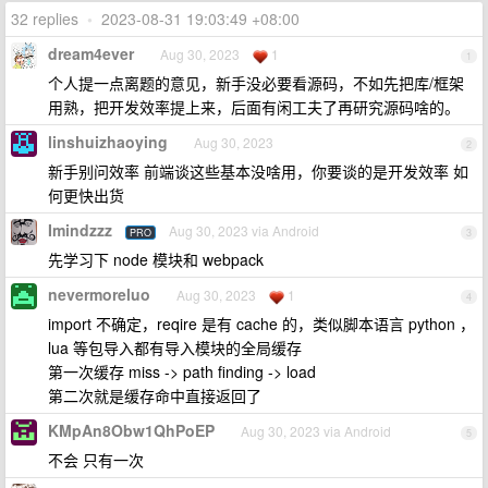
32 replies
•
2023-08-31 19:03:49 +08:00
dream4ever
Aug 30, 2023
1
1
个人提一点离题的意见，新手没必要看源码，不如先把库/框架
用熟，把开发效率提上来，后面有闲工夫了再研究源码啥的。
linshuizhaoying
Aug 30, 2023
2
新手别问效率 前端谈这些基本没啥用，你要谈的是开发效率 如
何更快出货
Imindzzz
Aug 30, 2023 via Android
PRO
3
先学习下 node 模块和 webpack
nevermoreluo
Aug 30, 2023
1
4
import 不确定，reqire 是有 cache 的，类似脚本语言 python ，
lua 等包导入都有导入模块的全局缓存
第一次缓存 miss -> path finding -> load
第二次就是缓存命中直接返回了
KMpAn8Obw1QhPoEP
Aug 30, 2023 via Android
5
不会 只有一次