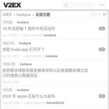
V2EX
kookpua
全部主题
主题总数
31
›
›
问与答
•
kookpua
18 年出短袖 T 恤的今年还出吗
1
Jun 9, 2021 • Lastly replied by
kookpua
Mac Pro
•
kookpua
求助 finder.app 打不开了
1
Apr 21, 2021 • Lastly replied by
kookpua
水深火热
•
kookpua
徐弃郁全球智库报告解读说到以后各国都会建立自
己的墙禁止数据流出
Oct 15, 2020
问与答
•
kookpua
2020 年 apple 还有什么大会吗
1
Sep 29, 2020 • Lastly replied by
StevenRCE0