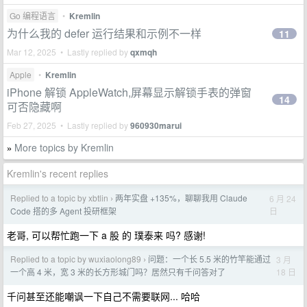
Go 编程语言
•
Kremlin
为什么我的 defer 运行结果和示例不一样
11
Mar 12, 2025 • Lastly replied by
qxmqh
Apple
•
Kremlin
iPhone 解锁 AppleWatch,屏幕显示解锁手表的弹窗
14
可否隐藏啊
Feb 27, 2025 • Lastly replied by
960930marui
More topics by Kremlin
»
Kremlin's recent replies
Replied to a topic by xbtlin
两年实盘 +135%，聊聊我用 Claude
6 月 24
›
日
Code 搭的多 Agent 投研框架
老哥, 可以帮忙跑一下 a 股 的 璞泰来 吗? 感谢!
Replied to a topic by wuxiaolong89
问题：一个长 5.5 米的竹竿能通过
3 月
›
18 日
一个高 4 米，宽 3 米的长方形城门吗？居然只有千问答对了
千问甚至还能嘲讽一下自己不需要联网... 哈哈