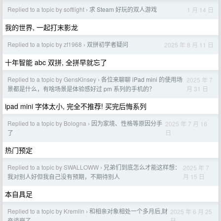
Replied to a topic by softlight
求 Steam 好玩的双人游戏
1 月 14 日
›
我的世界, 一起打末影龙
Replied to a topic by zf1968
双拼初学者疑问
2025 年 8 月 11 日
›
十年智能 abc 双拼, 全拼早就忘了
Replied to a topic by GensKinsey
各位来聊聊 iPad mini 的使用场
2025 年 7
›
月 31 日
景都是什么，有啥场景是体验感好过 pm 系列的手机的？
ipad mini 字体太小, 完全不推荐! 买完后悔系列
Replied to a topic by Bologna
因为家境、性格等原因分手
2025 年 7 月 16
›
日
了
热门预定
Replied to a topic by SWALLOWW
兄弟们到底怎么才能这样想：
2025 年 7
›
月 15 日
我对别人好但我自己没有预期，不期待别人
本自具足
Replied to a topic by Kremlin
和相亲对象相处一个多月后,财
2025 年 6 月 25
›
日
产谈崩了