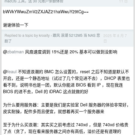
11 日
macOS 工具，送 30 元账户余额体验
bWVkYWwuZmV2ZXJAZ21haWwuY29tCg==
谢谢体验一下
Replied to a topic by kroaity
跟风 浪潮 5212M5 当 NAS 悲
2025 年 8 月 7
›
日
剧了
@
zbatman
风扇速度调到 15%还是 20% 基本可以做到没影响
@
feaul
不知道浪潮的 BMC 怎么设置的，reset 之后不知道是默认不
开启，还是一个静态地址（试过了几个常见进不去），DHCP 表里也
看不到，说明书也是一团，默认你能进 BIOS 看到 IP ，现在我连
BIOS 的进不去，Dell 的 iDRAC 这点就做的好
为什么要用服务器：主要是我们是实验室 Dell 服务器的体验非常好，
皮实耐操，配件多而且便宜，就想着再买一个服务器来
至于为什么买浪潮：其实买之前考虑过 740xd ，但是 740xd 价格贵
了点（贪了，现在看来服务器之间亦有高低，溢价还是有道理的