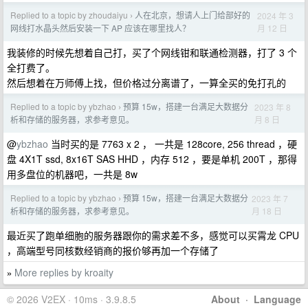
Replied to a topic by zhoudaiyu
人在北京，想请人上门给部好的
2024 年 3
›
月 12 日
网线打水晶头然后安装一下 AP 应该在哪里找人？
我装修的时候先想着自己打，买了个网线钳和联通检测器，打了 3 个
全打费了。
然后想着在万师傅上找，但价格过分离谱了，一算全买的免打孔的
Replied to a topic by ybzhao
预算 15w，搭建一台满足大数据分
2023 年 8
›
月 8 日
析和存储的服务器，求参考意见。
@
ybzhao
当时买的是 7763 x 2 ， 一共是 128core, 256 thread ，硬
盘 4X1T ssd, 8x16T SAS HHD ，内存 512 ，要是单机 200T ，那得
用多盘位的机器吧，一共是 8w
Replied to a topic by ybzhao
预算 15w，搭建一台满足大数据分
2023 年 7
›
月 18 日
析和存储的服务器，求参考意见。
最近买了跑单细胞的服务器跟你的需求差不多，感觉可以买霄龙 CPU
，高端型号同核数经销商的报价够再加一个存储了
More replies by kroaity
»
© 2026 V2EX · 10ms · 3.9.8.5
About
·
Language