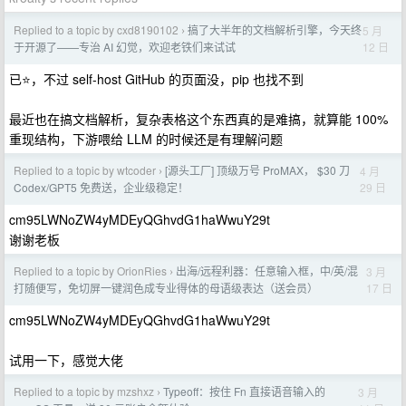
Replied to a topic by cxd8190102
搞了大半年的文档解析引擎，今天终
5 月
›
12 日
于开源了——专治 AI 幻觉，欢迎老铁们来试试
已⭐，不过 self-host GitHub 的页面没，pip 也找不到
最近也在搞文档解析，复杂表格这个东西真的是难搞，就算能 100%
重现结构，下游喂给 LLM 的时候还是有理解问题
Replied to a topic by wtcoder
[源头工厂] 顶级万号 ProMAX， $30 刀
4 月
›
29 日
Codex/GPT5 免费送，企业级稳定！
cm95LWNoZW4yMDEyQGhvdG1haWwuY29t
谢谢老板
Replied to a topic by OrionRies
出海/远程利器：任意输入框，中/英/混
3 月
›
17 日
打随便写，免切屏一键润色成专业得体的母语级表达（送会员）
cm95LWNoZW4yMDEyQGhvdG1haWwuY29t
试用一下，感觉大佬
Replied to a topic by mzshxz
Typeoff：按住 Fn 直接语音输入的
3 月
›