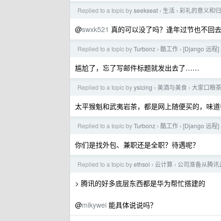
Replied to a topic by
seekseat
生活
彩礼的意义和归
›
›
@
swxk521
真的可以没了吗？逢年过节也不回去
Replied to a topic by
Turbonz
酷工作
[Django 
›
›
尴尬了，忘了写邮件标题就发出去了……
Replied to a topic by
ysicing
美酒与美食
大家口粮
›
›
太平猴魁和武夷岩茶，都是网上随便买的，味道
Replied to a topic by
Turbonz
酷工作
[Django 
›
›
你们是找外包、兼职还是全职？待遇呢？
Replied to a topic by
ethsol
云计算
公司准备从腾讯
›
›
> 腾讯的好多底层东西都是华为帮忙搭建的
@
mikywei
能具体说说吗？