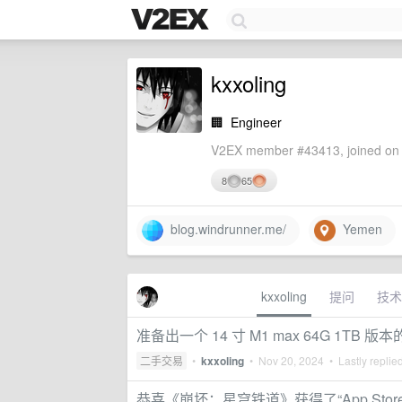
kxxoling
🏢
Engineer
V2EX member #43413, joined on 
8
65
blog.windrunner.me/
Yemen
kxxoling
提问
技术
准备出一个 14 寸 M1 max 64G 1TB 版
二手交易
•
kxxoling
•
Nov 20, 2024
• Lastly replie
恭喜《崩坏：星穹铁道》获得了“App Store 20