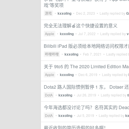
戏”等奖项
游戏
•
kxxoling
•
Dec 2, 2023
• Lastly replied by
G
完全无法理解🍎这个快捷设置的意义
Apple
•
kxxoling
•
Jul 7, 2022
• Lastly replied by
v
Bilibili iPad 版必须给本地网络访问
哔哩哔哩
•
kxxoling
•
Feb 7, 2021
• Lastly replied
关于 9to5 的 The 2020 Limited Edition Ma
Apple
•
kxxoling
•
Dec 6, 2019
• Lastly replied by
Dota2 路人国际惯例暂停 1 东， Dotae
DotA
•
kxxoling
•
Jul 26, 2019
• Lastly replied by
t
今年海选都没讨论了吗？名符其实的 Dead
DotA
•
kxxoling
•
Jul 5, 2019
• Lastly replied by
kx
最近收到的简历造假的好多啊！