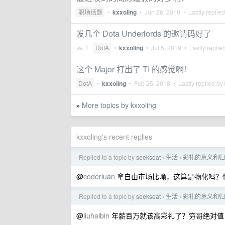
职场话题
•
kxxoling
•
Jun 26, 2019
• Lastly replie
发几个 Dota Underlords 的邀请码好了
1
DotA
•
kxxoling
•
Jul 5, 2019
• Lastly replie
这个 Major 打出了 TI 的感觉啊！
DotA
•
kxxoling
•
Feb 25, 2018
• Lastly replied by
More topics by kxxoling
»
kxxoling's recent replies
Replied to a topic by
seekseat
生活
彩礼的意义和归
›
›
@
coderluan
拿自由市场比喻，这算是物化吗？
Replied to a topic by
seekseat
生活
彩礼的意义和归
›
›
@
liuhaibin
年薪百万就该高彩礼了？穷哥绝对值