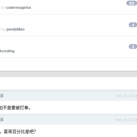
83
d by
codermagefox
4
d by
pandaMao
3
kxxoling
属
Feb 16, 202
怕不是要被打拳。
属
Feb 16, 202
，富哥百分比是吧？