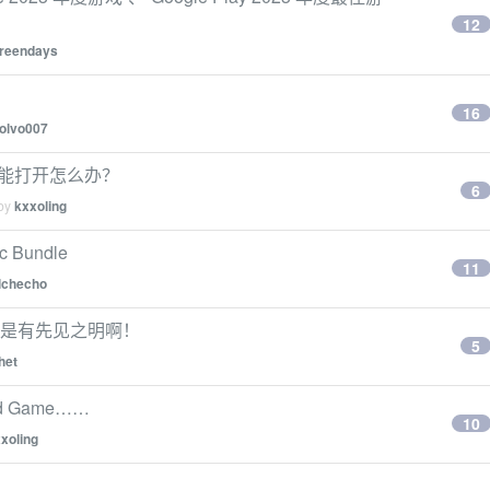
12
reendays
16
olvo007
权限才能打开怎么办？
6
 by
kxxoling
c Bundle
11
lchecho
r 还是有先见之明啊！
5
het
 Game……
10
xoling