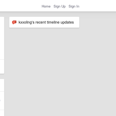
Home
Sign Up
Sign In
kxxoling's recent timeline updates