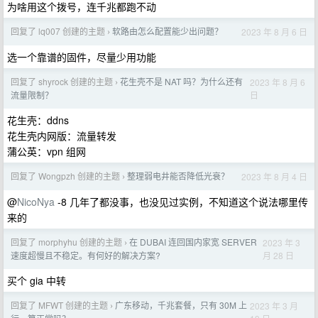
为啥用这个拨号，连千兆都跑不动
回复了 lq007 创建的主题
软路由怎么配置能少出问题？
2023 年 8 月 6 日
›
选一个靠谱的固件，尽量少用功能
回复了 shyrock 创建的主题
花生壳不是 NAT 吗？为什么还有
2023 年 8 月 6
›
日
流量限制？
花生壳：ddns
花生壳内网版：流量转发
蒲公英：vpn 组网
回复了 Wongpzh 创建的主题
整理弱电井能否降低光衰？
2023 年 8 月 4 日
›
@
NicoNya
-8 几年了都没事，也没见过实例，不知道这个说法哪里传
来的
回复了 morphyhu 创建的主题
在 DUBAI 连回国内家宽 SERVER
2023 年 3
›
月 28 日
速度超慢且不稳定。有何好的解决方案?
买个 gia 中转
回复了 MFWT 创建的主题
广东移动，千兆套餐，只有 30M 上
2023 年 3 月
›