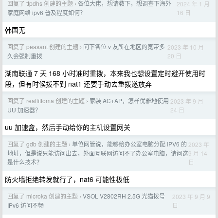
回复了 ttpdhs 创建的主题
各位大佬，想请教下，想调查下海外
2024 年 1 月
›
16 日
家庭网络 ipv6 普及程度如何？
韩国无
回复了 peasant 创建的主题
问下各位 v 友所在地区的宽带多
2023 年 10 月
›
20 日
久会强制重拨
湖南联通 7 天 168 小时准时重拨，本来我也想设置定时避开使用时
段，但有时候拨不到 nat1 还要手动去重拨遂放弃
回复了 reallittoma 创建的主题
家装 AC+AP，怎样优雅地使用
2023 年 9 月
›
24 日
UU 加速器？
uu 加速盒，然后手动给你的主机设置网关
回复了 gdb 创建的主题
单位网管说，能够给办公室电脑分配 IPV6 的
2023 年
›
9 月 14
地址，但是说只能访问出去，外面互联网访问不了办公室电脑，请问这
日
是什么技术？
防火墙拒绝转发就行了，nat6 可能性极低
回复了 microka 创建的主题
VSOL V2802RH 2.5G 光猫拨号
2023 年 9 月 9
›
日
IPv6 访问不畅