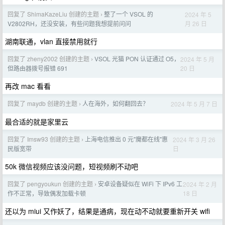
回复了 ShimaKazeLiu 创建的主题
整了一个 VSOL 的
2024 年 5
›
月 26 日
V2802RH，还没安装，有些问题我想提前问问
湖南联通，vlan 直接禁用就行
回复了 zheny2002 创建的主题
VSOL 光猫 PON 认证通过 O5，
2024 年 5 月
›
20 日
但路由器拨号报错 691
再改 mac 看看
回复了 maydb 创建的主题
人在海外，如何翻回去？
2024 年 5 月 7 日
›
最合适的就是家里云
回复了 Imsw93 创建的主题
上海电信推出 0 元"魔都在线"惠
2024 年 3 月 26
›
日
民版宽带
50k 微信视频应该没问题，短视频刷不动吧
回复了 pengyoukun 创建的主题
安卓设备疑似在 WiFi 下 IPv6 工
2024 年 2 月
›
18 日
作不正常，导致偶发加载卡顿
还以为 miui 又作妖了，结果是通病，现在动不动就要重新开关 wifi