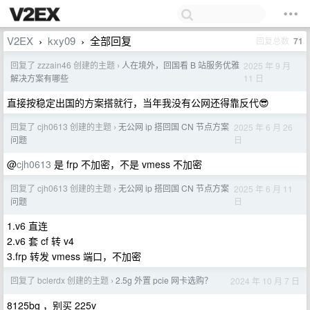
V2EX
kxy09
全部回复
回复总数
71
›
›
回复了 zzzain46 创建的主题
人在境外，回国看 B 站服务优雅
2025 年 9 月
›
11 日
解决方案有哪些
直接按稳定出国的方案搭就行，当年我没有公网还得靠反代😎
回复了 cjh0613 创建的主题
无公网 ip 搭回国 CN 节点方案
2025 年 6 月 26
›
日
问题
@
cjh0613
是 frp 不加密，不是 vmess 不加密
回复了 cjh0613 创建的主题
无公网 ip 搭回国 CN 节点方案
2025 年 6 月 11
›
日
问题
1.v6 直连
2.v6 套 cf 转 v4
3.frp 转发 vmess 端口，不加密
回复了 bclerdx 创建的主题
2.5g 外置 pcie 网卡选购？
2024 年 10 月 7 日
›
8125bg ，别买 225v