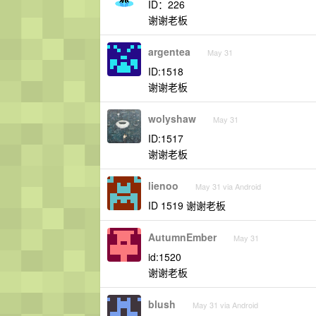
ID：226
谢谢老板
argentea
May 31
ID:1518
谢谢老板
wolyshaw
May 31
ID:1517
谢谢老板
lienoo
May 31 via Android
ID 1519 谢谢老板
AutumnEmber
May 31
id:1520
谢谢老板
blush
May 31 via Android