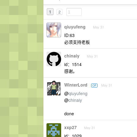
1
2
qiuyufeng
May 31
ID:63
必须支持老板
chinaiy
May 31
id：1514
感谢。
WinterLord
May 31
OP
@
qiuyufeng
@
chinaiy
done
xxp27
May 31
id：1029