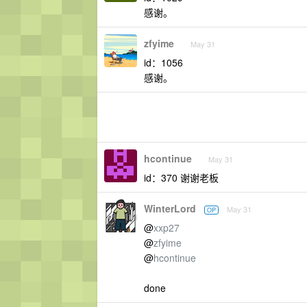
感谢。
zfyime
May 31
id：1056
感谢。
hcontinue
May 31
id：370 谢谢老板
WinterLord
May 31
OP
@
xxp27
@
zfyime
@
hcontinue
done