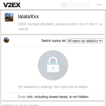
lalalaXxx
V2EX member #545903, joined on 2021-05-21 09:01:14
+08:00
Switch topics list
Per lalalaXxx's settings, the topics list is hidden
Deals
info, including closed deals, is not hidden
lalalaXxx's recent replies