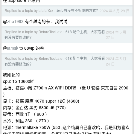
在 app store 已禁用
Replied to a topic by lalalaXxx
玩币有没有不折腾的方式？
2024 年 5 月 29 日
›
@
zhb1993
有个越南的卡 .. 我试试
Replied to a topic by BeforeTooLate
618 配个主机，大家看看
2024 年 5 月
›
27 日
有没有要修改的？
@
iamsk
tb 88vip 的卷
Replied to a topic by BeforeTooLate
618 配个主机，大家看看
2024 年 5 月
›
24 日
有没有要修改的？
我刚配的
cpu: 15 13600kf
主板：技嘉小雕 Z790m AX WIFI DDR5 （板 U 套装 京东自营 2990
）
显卡：技嘉 魔鹰 4070 super 12G (4600)
内存：金百达 黑刃 6800 d5 (770)
硬盘：西数 1T （ 600 ）
水冷：利民 360 （ 270 ）
电源：thermaltake 750W (550 ,这个纯属自己喜欢哈，我是因为喜欢
他的电源线 带编织包裹 ，你可以自己选个 750w,差别不大)