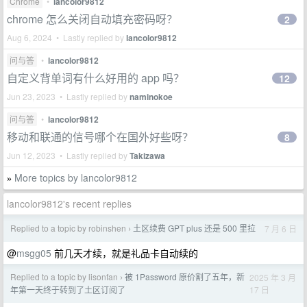
Chrome
•
lancolor9812
chrome 怎么关闭自动填充密码呀？
2
Aug 6, 2024 • Lastly replied by
lancolor9812
问与答
•
lancolor9812
自定义背单词有什么好用的 app 吗？
12
Jun 23, 2023 • Lastly replied by
naminokoe
问与答
•
lancolor9812
移动和联通的信号哪个在国外好些呀？
8
Jun 12, 2023 • Lastly replied by
Takizawa
More topics by lancolor9812
»
lancolor9812's recent replies
Replied to a topic by robinshen
土区续费 GPT plus 还是 500 里拉
7 月 6 日
›
@
msgg05
前几天才续，就是礼品卡自动续的
Replied to a topic by lisonfan
被 1Password 原价割了五年，新
2025 年 3 月
›
17 日
年第一天终于转到了土区订阅了