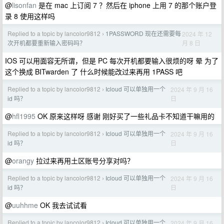
@
lisonfan
是在 mac 上订阅 7 ？然后在 iphone 上用 7 的那个账户登
录 8 使用这样吗
Replied to a topic by lancolor9812
1PASSWORD 现在还需要每
2024 年 12
›
月 8 日
次开机都要重新输入密码吗？
IOS 可以用面容无所谓，但是 PC 每次开机都要输入很烦的呀 晕 为了
这个换成 BITwarden 了 什么时候能改过来再用 1PASS 吧
Replied to a topic by lancolor9812
Icloud 可以单独用一个
2024 年 9 月 16
›
日
id 吗？
@
hfl1995
OK 原来这样呀 感谢 刚好买了一些礼品卡不知道干嘛用的
Replied to a topic by lancolor9812
Icloud 可以单独用一个
2024 年 9 月 16
›
日
id 吗？
@
orangy
拉过来再用土区账号分享对吗？
Replied to a topic by lancolor9812
Icloud 可以单独用一个
2024 年 9 月 16
›
日
id 吗？
@
uuhhme
OK 我去试试看
Replied to a topic by lancolor9812
Icloud 可以单独用一个
2024 年 9 月 16
›