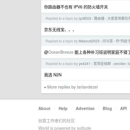
你路由器不也有 IPV6 的防火墙开关
Replied to a topic by
lyc8503
路由器
大家家用都在
›
›
京东无线宝、、、
Replied to a topic by
Masoud2023
问与答
你“鸡娃
›
›
@
OceanBreeze
能上各种补习班说明家庭不错
Replied to a topic by
ye4241
宽带症候群
zerotier 
›
›
我选 N2N
More replies by lanlandezei
»
About
·
Help
·
Advertise
·
Blog
·
API
创意工作者们的社区
World is powered by solitude