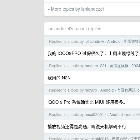
More topics by lanlandezei
»
lanlandezei's recent replies
Replied to a topic by
lolicondmw
Android
小米狠狠的
›
›
我的 IQOO9PRO 过保很久了，上周出现绿线
Replied to a topic by
random1221
宽带症候群
20
›
›
我用的 N2N
Replied to a topic by
ruoyutx
Android
有没有用过 i
›
›
iQOO 9 Pro 系统确实比 MIUI 好用很多。
Replied to a topic by
unco020511
Android
redm
›
›
播放视频还得是高通，听说天机解码不行
Replied to a topic by
winglight2016
奇思妙想
今天
›
›