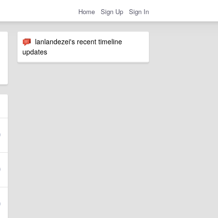
Home
Sign Up
Sign In
lanlandezei's recent timeline
updates