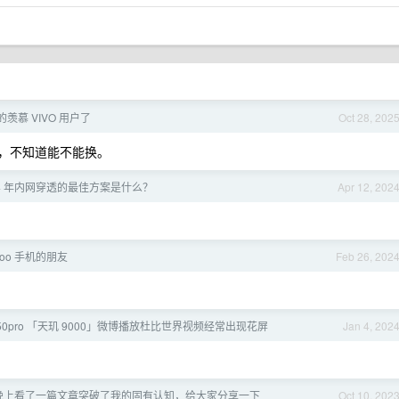
羡慕 VIVO 用户了
Oct 28, 202
了，不知道能不能换。
24 年内网穿透的最佳方案是什么？
Apr 12, 202
qoo 手机的朋友
Feb 26, 202
i k50pro 「天玑 9000」微博播放杜比世界视频经常出现花屏
Jan 4, 202
晚上看了一篇文章突破了我的固有认知，给大家分享一下
Oct 10, 202