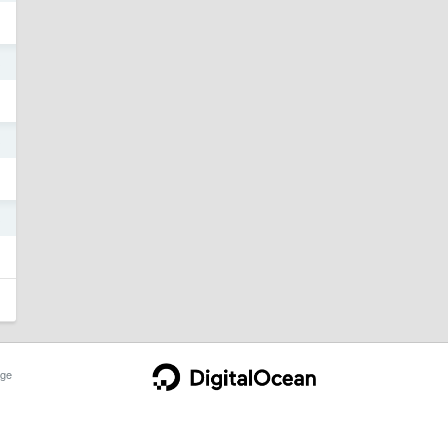
3
3
3
ge