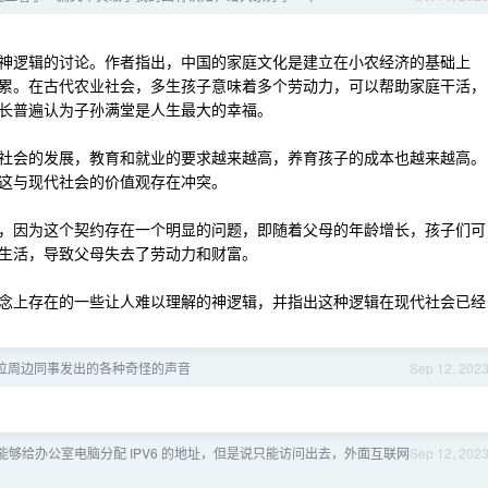
神逻辑的讨论。作者指出，中国的家庭文化是建立在小农经济的基础上
累。在古代农业社会，多生孩子意味着多个劳动力，可以帮助家庭干活，
长普遍认为子孙满堂是人生最大的幸福。
社会的发展，教育和就业的要求越来越高，养育孩子的成本也越来越高。
这与现代社会的价值观存在冲突。
，因为这个契约存在一个明显的问题，即随着父母的年龄增长，孩子们可
生活，导致父母失去了劳动力和财富。
念上存在的一些让人难以理解的神逻辑，并指出这种逻辑在现代社会已经
位周边同事发出的各种奇怪的声音
Sep 12, 202
能够给办公室电脑分配 IPV6 的地址，但是说只能访问出去，外面互联网
Sep 12, 202