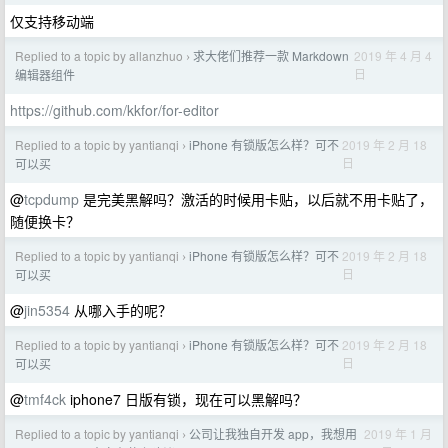
仅支持移动端
Replied to a topic by allanzhuo
求大佬们推荐一款 Markdown
2019 年 4 月 4
›
日
编辑器组件
https://github.com/kkfor/for-editor
Replied to a topic by yantianqi
iPhone 有锁版怎么样？可不
2019 年 2 月 18
›
日
可以买
@
tcpdump
是完美黑解吗？激活的时候用卡贴，以后就不用卡贴了，
随便换卡？
Replied to a topic by yantianqi
iPhone 有锁版怎么样？可不
2019 年 2 月 18
›
日
可以买
@
jin5354
从哪入手的呢？
Replied to a topic by yantianqi
iPhone 有锁版怎么样？可不
2019 年 2 月 18
›
日
可以买
@
tmf4ck
iphone7 日版有锁，现在可以黑解吗？
Replied to a topic by yantianqi
公司让我独自开发 app，我想用
2019 年 1 月
›