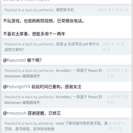
Replied to a topic by yantianqi
推荐款手机
2023 年 5 月 23 日
›
不玩游戏，也就刷刷短视频，日常微信电话。
不喜欢太厚重，想能多用个一两年
Replied to a topic by yantianqi
前端 js 生成导出 pdf 有什么
2020 年 12 月
›
22 日
成熟方案吗？
@
Kasumi20
哪个啊？
Replied to a topic by yantianqi
for-editor | 一款基于 React 的
2019 年 7 月
›
4 日
Markdown 编辑器插件
@
HytonightYX
前段时间已重构，感谢关注
Replied to a topic by yantianqi
for-editor | 一款基于 React 的
2019 年 7 月
›
4 日
Markdown 编辑器插件
@
meszyouh
感谢提醒，已修正
Replied to a topic by yantianqi
react 下移动端可吸附悬浮窗，悬
2019 年 4
›
月 17 日
浮球，悬浮按钮，支持拖动拖拽