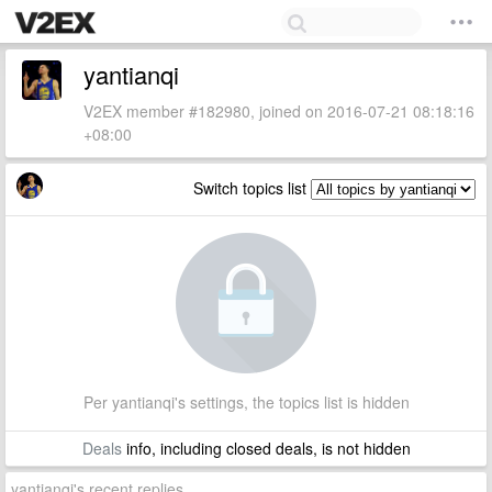
yantianqi
V2EX member #182980, joined on 2016-07-21 08:18:16
+08:00
Switch topics list
Per yantianqi's settings, the topics list is hidden
Deals
info, including closed deals, is not hidden
yantianqi's recent replies